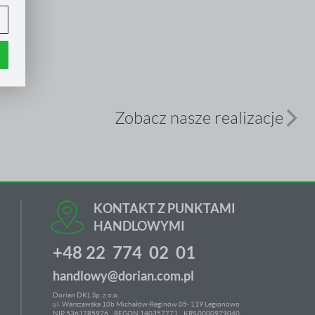
i.
.
e
h
Zobacz nasze realizacje
ci
KONTAKT Z PUNKTAMI
HANDLOWYMI
+48 22 774 02 01
handlowy@dorian.com.pl
Dorian DKL Sp. z o.o.
ul. Warszawska 10b Michałów-Reginów 05- 119 Legionowo
NIP 5361785976
REGON 140357771 KRS 0000979040