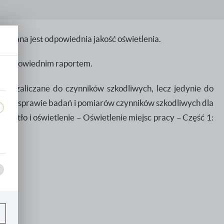
magana jest odpowiednia jakość oświetlenia.
st odpowiednim raportem.
 ono zaliczane do czynników szkodliwych, lecz jedynie do
1 r. w sprawie badań i pomiarów czynników szkodliwych dla
iatło i oświetlenie – Oświetlenie miejsc pracy – Część 1:
,