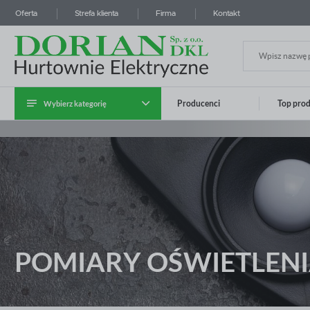
Oferta
Strefa klienta
Firma
Kontakt
Wybierz kategorię
Producenci
Top pro
Zalo
Kategoria Instalatora
Kable i przewody
Systemy prowadzenia kabli
Aparatura modułowa i przemysłowa
POMIARY OŚWIETLEN
Rozdzielnice i obudowy
Osprzęt instalacyjny
ZA