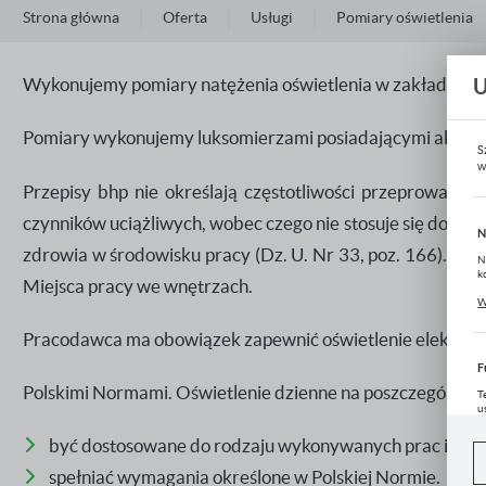
Oprawy oświetleniowe
Strona główna
Oferta
Usługi
Pomiary oświetlenia
Źródła światła
Wykonujemy pomiary natężenia oświetlenia w zakładach pra
Automatyka budynkowa
Pomiary wykonujemy luksomierzami posiadającymi aktual
Systemy odgromowe
S
w
Przepisy bhp nie określają częstotliwości przeprowadzan
Energetyka
czynników uciążliwych, wobec czego nie stosuje się doń p
N
Narzędzia i mierniki
zdrowia w środowisku pracy (Dz. U. Nr 33, poz. 166). Nor
N
k
Miejsca pracy we wnętrzach.
Ogrzewanie i wentylacja
P
W
u
z
Baterie i latarki
Pracodawca ma obowiązek zapewnić oświetlenie elektrycz
F
Fotowoltaika
Polskimi Normami. Oświetlenie dzienne na poszczególnyc
T
u
Słupy, maszty i fundamenty
D
W
być dostosowane do rodzaju wykonywanych prac i wym
s
f
Elektroklub
spełniać wymagania określone w Polskiej Normie.