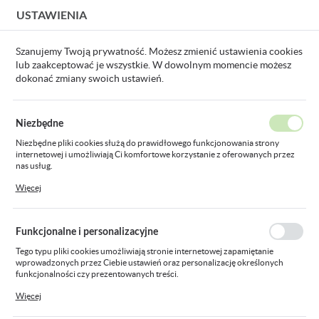
USTAWIENIA
USTAWIENIA REGIONALNE
Szanujemy Twoją prywatność. Możesz zmienić ustawienia cookies
lub zaakceptować je wszystkie. W dowolnym momencie możesz
Lokalizacja
dokonać zmiany swoich ustawień.
Polska
Kabel energetyczny YKXS 1x150 T-F stary symbol: G-008701
Język
Niezbędne
polski
Kabel energetyczny YKXS
Niezbędne pliki cookies służą do prawidłowego funkcjonowania strony
internetowej i umożliwiają Ci komfortowe korzystanie z oferowanych przez
Waluta
1x150 T-F stary symbol: G-
nas usług.
Polski złoty (PLN)
Pliki cookies odpowiadają na podejmowane przez Ciebie działania w celu
Więcej
008701
m.in. dostosowania Twoich ustawień preferencji prywatności, logowania czy
wypełniania formularzy. Dzięki plikom cookies strona, z której korzystasz,
może działać bez zakłóceń.
ZAPISZ
Funkcjonalne i personalizacyjne
Tego typu pliki cookies umożliwiają stronie internetowej zapamiętanie
wprowadzonych przez Ciebie ustawień oraz personalizację określonych
funkcjonalności czy prezentowanych treści.
Dzięki tym plikom cookies możemy zapewnić Ci większy komfort korzystania
Więcej
z funkcjonalności naszej strony poprzez dopasowanie jej do Twoich
indywidualnych preferencji. Wyrażenie zgody na funkcjonalne i