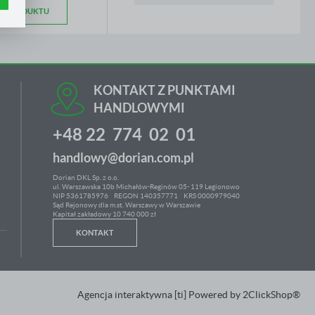
.
e
IS PRODUKTU
h
KONTAKT Z PUNKTAMI
ci
HANDLOWYMI
+48 22 774 02 01
handlowy@dorian.com.pl
Dorian DKL Sp. z o.o.
ul. Warszawska 10b Michałów-Reginów 05- 119 Legionowo
NIP 5361785976
REGON 140357771 KRS 0000979040
Sąd Rejonowy dla m.st. Warszawy w Warszawie
Kapitał zakładowy 10 740 000 zł
KONTAKT
Agencja interaktywna
[ti]
Powered by
2ClickShop®