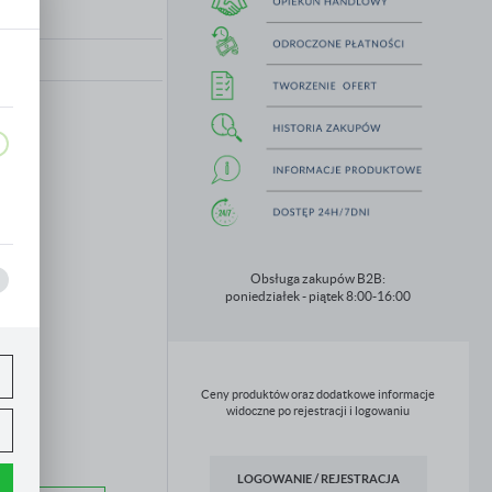
ie
,
Obsługa zakupów B2B:
poniedziałek - piątek 8:00-16:00
Ceny produktów oraz dodatkowe informacje
widoczne po rejestracji i logowaniu
LOGOWANIE / REJESTRACJA