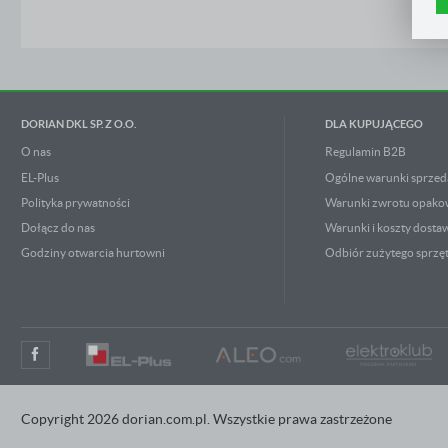
n
Z
p
R
D
n
P
W
T
DORIAN DKL SP. Z O.O.
DLA KUPUJĄCEGO
p
o
w
O nas
Regulamin B2B
EL-Plus
Ogólne warunki sprzed
Polityka prywatności
Warunki zwrotu opak
Dołącz do nas
Warunki i koszty dosta
Godziny otwarcia hurtowni
Odbiór zużytego sprzę
Copyright 2026 dorian.com.pl. Wszystkie prawa zastrzeżone