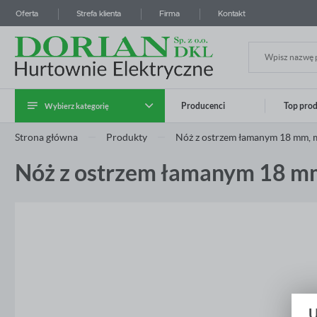
Oferta
Strefa klienta
Firma
Kontakt
Wybierz kategorię
Producenci
Top pro
Zalo
Strona główna
Produkty
Nóż z ostrzem łamanym 18 mm, 
Kategoria Instalatora
Nóż z ostrzem łamanym 18 m
Kable i przewody
Systemy prowadzenia kabli
Aparatura modułowa i przemysłowa
Rozdzielnice i obudowy
Osprzęt instalacyjny
ZA