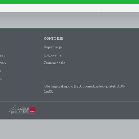
am na ocenę naszych serwisów internetowych pod względem ich popularności wśród użytkowników
gromadzone informacje są przetwarzane w formie zanonimizowanej. Wyrażenie zgody na analityczn
ZOBACZ OP
liki cookies gwarantuje dostępność wszystkich funkcjonalności.
eklamowe
zięki reklamowym plikom cookies prezentujemy Ci najciekawsze informacje i aktualności na stronac
aszych partnerów.
romocyjne pliki cookies służą do prezentowania Ci naszych komunikatów na podstawie analizy
ięcej
woich upodobań oraz Twoich zwyczajów dotyczących przeglądanej witryny internetowej. Treści
KONTO B2B
romocyjne mogą pojawić się na stronach podmiotów trzecich lub firm będących naszymi partnerami
raz innych dostawców usług. Firmy te działają w charakterze pośredników prezentujących nasze treś
 postaci wiadomości, ofert, komunikatów mediów społecznościowych.
Rejestracja
aży
Logowanie
owań
Zmiana hasła
w
tu
Obsługa zakupów B2B: poniedziałek - piątek 8:00-
16:00