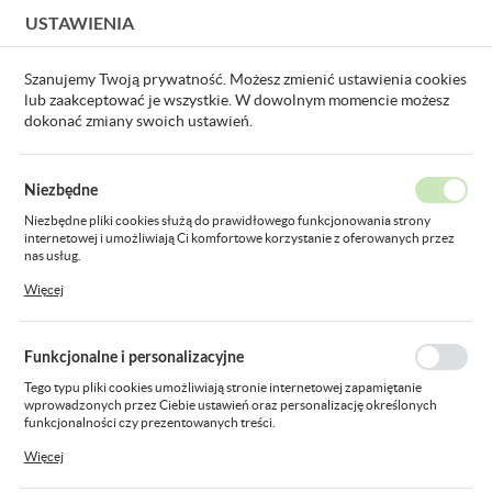
USTAWIENIA
USTAWIENIA REGIONALNE
Szanujemy Twoją prywatność. Możesz zmienić ustawienia cookies
lub zaakceptować je wszystkie. W dowolnym momencie możesz
Lokalizacja
dokonać zmiany swoich ustawień.
Polska
torowa Energy+ 18V, Li-Ion, tarcza 115 x 22.2 mm, bez akumulatora
Język
Niezbędne
polski
Szlifierka kątowa
Niezbędne pliki cookies służą do prawidłowego funkcjonowania strony
internetowej i umożliwiają Ci komfortowe korzystanie z oferowanych przez
Waluta
akumulatorowa Energy+ 18V,
nas usług.
Polski złoty (PLN)
Pliki cookies odpowiadają na podejmowane przez Ciebie działania w celu
Więcej
Li-Ion, tarcza 115 x 22.2 mm,
m.in. dostosowania Twoich ustawień preferencji prywatności, logowania czy
wypełniania formularzy. Dzięki plikom cookies strona, z której korzystasz,
bez akumulatora
może działać bez zakłóceń.
ZAPISZ
Funkcjonalne i personalizacyjne
Tego typu pliki cookies umożliwiają stronie internetowej zapamiętanie
wprowadzonych przez Ciebie ustawień oraz personalizację określonych
funkcjonalności czy prezentowanych treści.
Dzięki tym plikom cookies możemy zapewnić Ci większy komfort korzystania
Więcej
z funkcjonalności naszej strony poprzez dopasowanie jej do Twoich
indywidualnych preferencji. Wyrażenie zgody na funkcjonalne i