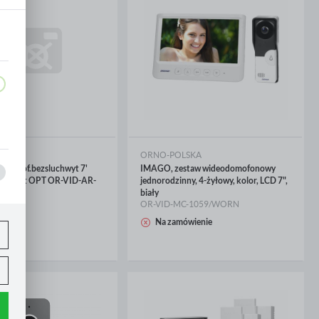
,
SKA
ORNO-POLSKA
odomof.bezsluchwyt 7'
IMAGO, zestaw wideodomofonowy
MO n/t OPT OR-VID-AR-
jednorodzinny, 4-żyłowy, kolor, LCD 7",
biały
OR-VID-MC-1059/WORN
CEJ
WIĘCEJ
ny
Na zamówienie
.