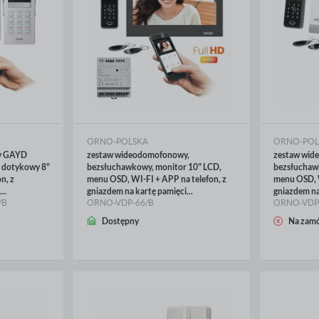
ORNO-POLSKA
ORNO-POL
y GAYD
zestaw wideodomofonowy,
zestaw wid
 dotykowy 8"
bezsłuchawkowy, monitor 10" LCD,
bezsłuchaw
n, z
menu OSD, WI-FI + APP na telefon, z
menu OSD, W
..
gniazdem na kartę pamięci...
gniazdem na 
/B
ORNO-VDP-66/B
ORNO-VDP
WIĘCEJ
WIĘ
Dostępny
Na zamó