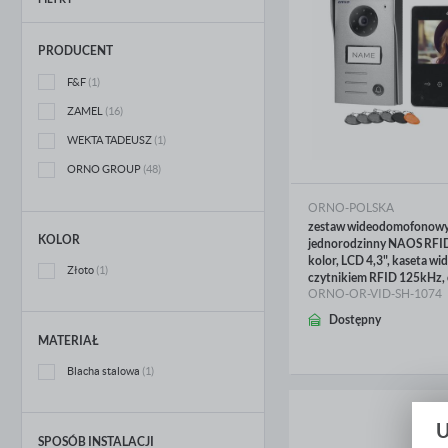
PRODUCENT
F&F
(1)
ZAMEL
(16)
WEKTA TADEUSZ
(1)
ORNO GROUP
(48)
ORNO-POLSKA
zestaw wideodomofonow
KOLOR
jednorodzinny NAOS RFID
kolor, LCD 4,3", kaseta wid
Złoto
(1)
czytnikiem RFID 125kHz, 
ORNO-OR-VID-SH-1074
WIĘCEJ
Dostępny
MATERIAŁ
Blacha stalowa
(1)
SPOSÓB INSTALACJI