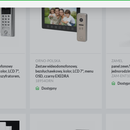
gromadzone informacje są przetwarzane w formie zanonimizowanej. Wyrażenie zgody na analityczn
liki cookies gwarantuje dostępność wszystkich funkcjonalności.
eklamowe
zięki reklamowym plikom cookies prezentujemy Ci najciekawsze informacje i aktualności na stronac
aszych partnerów.
romocyjne pliki cookies służą do prezentowania Ci naszych komunikatów na podstawie analizy
ięcej
woich upodobań oraz Twoich zwyczajów dotyczących przeglądanej witryny internetowej. Treści
romocyjne mogą pojawić się na stronach podmiotów trzecich lub firm będących naszymi partnerami
raz innych dostawców usług. Firmy te działają w charakterze pośredników prezentujących nasze treś
 postaci wiadomości, ofert, komunikatów mediów społecznościowych.
ORNO-POLSKA
ZAMEL
ofonowy
Zestaw wideodomofonowy,
panel zewn.
olor, LCD 7",
bezsłuchawkowy, kolor, LCD 7", menu
jednorodzi
ZAM-ENT1
 szyfratorem,
OSD, czarny EXEDRA
18954ORN
Dostęp
Dostępny
WIĘCEJ
WIĘ