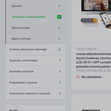
Oprawy oświetleniowe
Czujniki alarmowe
Dzwonki
Źródła światła
Domofony i wideodomofony
Automatyka budynkowa
Elektrozaczepy
Systemy odgromowe
Zamki szyfrowe
Energetyka
ORNO GROUP
Systemy sterowania radiowego
zestaw wideodomofonow
Narzędzia i mierniki
bezsłuchawkowy, monitor
Automaty zmierzchowe
Odbiorniki radiowe
LCD, Wi-Fi + APP na telefo
Ogrzewanie i wentylacja
gniazdem na kartę pamięci.
ORNO-OR-VID-MA-1080
Wyłączniki przewodowe
Automaty schodowe
Baterie i latarki
WIĘCEJ
Na zamówienie
Nadajniki i piloty
Programatory czasowe
Fotowoltaika
Ściemniacze modułowe i do puszki
Słupy, maszty i fundamenty
Elektroklub
FILTRY