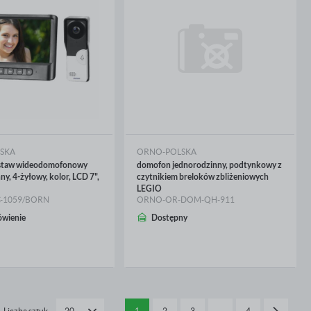
SKA
ORNO-POLSKA
staw wideodomofonowy
domofon jednorodzinny, podtynkowy z
y, 4-żyłowy, kolor, LCD 7",
czytnikiem breloków zbliżeniowych
LEGIO
-1059/BORN
ORNO-OR-DOM-QH-911
wienie
Dostępny
CEJ
WIĘCEJ
Liczba sztuk
1
2
3
…
4
20