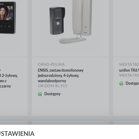
ORNO-POLSKA
WEKTA TA
y
ENSIS, zestaw domofonowy
unifon TK
WEKTA-TK6
 2-żyłowy,
jednorodzinny, 4-żyłowy,
eo z
wandaloodporny
Dostęp
OR-DOM-RL-913
czarny
Dostępny
WIĘCEJ
WIĘ
USTAWIENIA