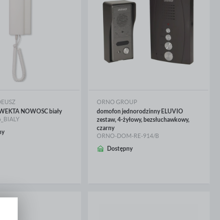
DEUSZ
ORNO GROUP
6 WEKTA NOWOSC biały
domofon jednorodzinny ELUVIO
_BIALY
zestaw, 4-żyłowy, bezsłuchawkowy,
czarny
ny
ORNO-DOM-RE-914/B
Dostępny
CEJ
WIĘCEJ