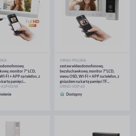
SKA
ORNO-POLSKA
eodomofonowy,
zestaw wideodomofonowy,
kowy, monitor 7" LCD,
bezsłuchawkowy, monitor 7"LCD,
I-FI + APP na telefon, z
menu OSD, WI-FI + APP na telefon, z
kartę pamięci...
gniazdem na kartę pamięci TF...
-61FHD/W
ORNO-VDP-63
CEJ
WIĘCEJ
wienie
Dostępny