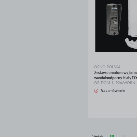
ORNO-POLSKA
Zestaw domofonowy jedno
wandaloodporny, biały 
OR-DOM-JJ-926/WORN
Na zamówienie
WIĘCEJ
Widok