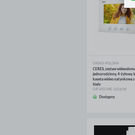
Z
p
R
D
n
P
W
T
p
o
w
ORNO-POLSKA
CERES, zestaw wideodom
jednorodzinny, 4-żyłowy, k
kaseta wideo natynkowa z
biały
OR-VID-ME-1056/W
WIĘCEJ
Dostępny