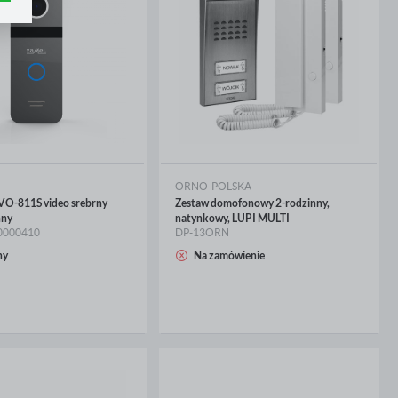
e
h
ci
ORNO-POLSKA
VO-811S video srebrny
Zestaw domofonowy 2-rodzinny,
nny
natynkowy, LUPI MULTI
0000410
DP-13ORN
ny
Na zamówienie
CEJ
WIĘCEJ