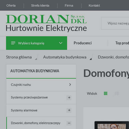
Oferta
Strefa klienta
Firma
Kontakt
Wybierz kategorię
Producenci
Top pro
Zalo
Strona główna
Automatyka budynkowa
Dzwonki, domofon
Kategoria Instalatora
Domofony
AUTOMATYKA BUDYNKOWA
Kable i przewody
Systemy prowadzenia kabli
Czujniki ruchu
Widok
Aparatura modułowa i przemysłowa
Systemy przeciwpożarowe
Rozdzielnice i obudowy
Systemy alarmowe
Czujniki przeciwpożarowe
Osprzęt instalacyjny
ZA
Wyłączniki przeciwpożarowe
Dzwonki, domofony, elektrozaczepy
Sygnalizatory alarmowe