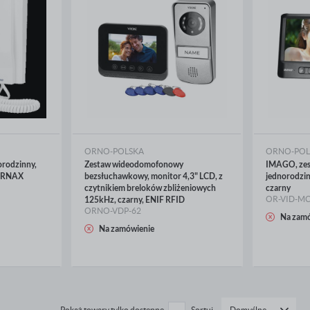
ORNO-POLSKA
ORNO-POL
rodzinny,
Zestaw wideodomofonowy
IMAGO, ze
FORNAX
bezsłuchawkowy, monitor 4,3" LCD, z
jednorodzinn
czytnikiem breloków zbliżeniowych
czarny
OR-VID-MC
125kHz, czarny, ENIF RFID
ORNO-VDP-62
Na zamó
WIĘCEJ
WIĘ
Na zamówienie
Pokaż towary tylko dostępne
Sortuj
Domyślne