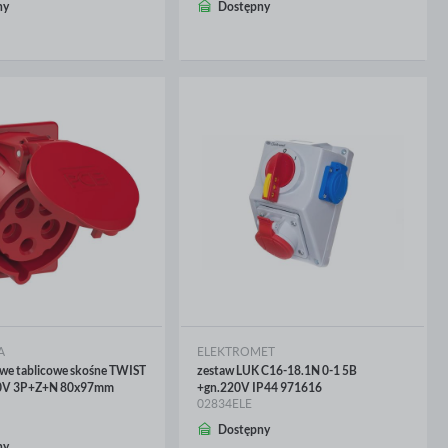
CEJ
WIĘCEJ
ny
Dostępny
A
ELEKTROMET
owe tablicowe skośne TWIST
zestaw LUK C16-18.1N 0-1 5B
0V 3P+Z+N 80x97mm
+gn.220V IP44 971616
02834ELE
Dostępny
CEJ
WIĘCEJ
ny