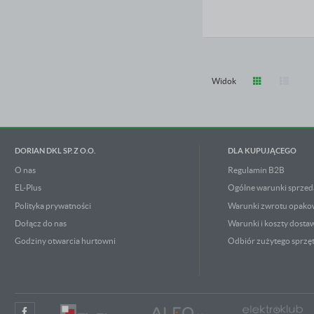
Widok
DORIAN DKL SP. Z O.O.
DLA KUPUJĄCEGO
O nas
Regulamin B2B
EL-Plus
Ogólne warunki sprzed
Polityka prywatności
Warunki zwrotu opak
Dołącz do nas
Warunki i koszty dosta
Godziny otwarcia hurtowni
Odbiór zużytego sprzę