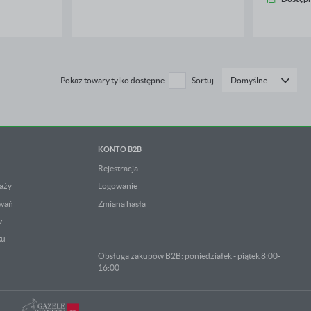
Pokaż towary tylko dostępne
Sortuj
Domyślne
KONTO B2B
Rejestracja
aży
Logowanie
owań
Zmiana hasła
w
tu
Obsługa zakupów B2B: poniedziałek - piątek 8:00-
16:00