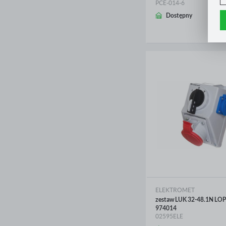
A
PCE-014-6
C
WIĘCEJ
W
Dostępny
i
n
Z
p
R
D
n
P
W
T
p
o
w
ELEKTROMET
zestaw LUK 32-48.1N LO
974014
02595ELE