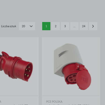
Liczba sztuk
1
2
3
…
24
20
A
PCE POLSKA