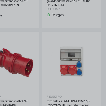
łowa przenośna 16A/5P
gniazdo siłowe stałe 16A/5P 400V
 400V 3P+Z+N
3P+Z+N IP44
PCE-115-6
CEJ
WIĘCEJ
ny
Dostępny
A
F-ELEKTRO
łowa przenośna 32A/4P
rozdzielnica LAGO IP44 11M 16/5
 IP44 SHARK
32/5 2*GW HEL bez zabezpieczen