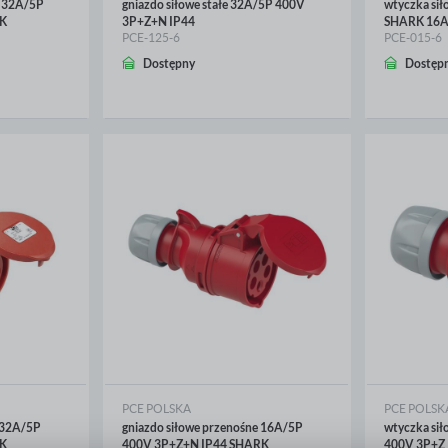
a 32A/5P
gniazdo siłowe stałe 32A/5P 400V
wtyczka si
K
3P+Z+N IP44
SHARK 16A
PCE-125-6
PCE-015-6
WIĘCEJ
WIĘ
Dostępny
Dostęp
PCE POLSKA
PCE POLSK
 32A/5P
gniazdo siłowe przenośne 16A/5P
wtyczka si
K
400V 3P+Z+N IP44 SHARK
400V 3P+Z