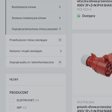
wtyczka siłowa przenośn
400V 3P+Z+N IP44 SHAR
Zaślepki
Rozdzielacze siłowe
PCE-025-6
WIĘCEJ
Dostępny
Plakietki i pokrywy
Zestawy instalacyjne siłowe
Puszki do montażu natynkowego
Osprzęt przemysłowy siłowy pozostałe
Sterowanie roletami
Przedłużacze i listwy zasilające
Ściemniacze, regulatory, czujniki ruchu
Kolumny i słupki zasilające
Przedłużacze ogrodowe i budowlane
Muzyka i dźwięk
Listwy zasilające i przepięciowe
Osprzęt audio, tv i teleinformatyczny
Sterowniki i panele dotykowe
Przedłużacze bębnowe
Anteny
FILTRY
Osprzęt podtynkowy pozostałe
Przewody zasilające
Wtyki, gniazda i rozgałęźniki antenowe
produkty
PRODUCENT
Wtyczki komputerowe i telefoniczne
Akcesoria do osprzętu instalacyjnego
podtynkowego
ELEKTROMET
(34)
PCE POLSKA
Kable HDMI i USB
gniazdo siłowe przenośne
AEP
(12)
400V 3P+Z+N IP44 SHAR