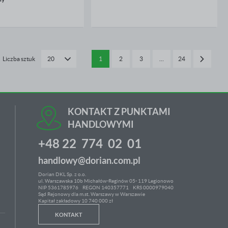
Liczba sztuk
1
2
3
…
24
20
KONTAKT Z PUNKTAMI
HANDLOWYMI
+48 22 774 02 01
handlowy@dorian.com.pl
Dorian DKL Sp. z o.o.
ul. Warszawska 10b Michałów-Reginów 05- 119 Legionowo
NIP 5361785976
REGON 140357771 KRS 0000979040
Sąd Rejonowy dla m.st. Warszawy w Warszawie
Kapitał zakładowy 10 740 000 zł
KONTAKT