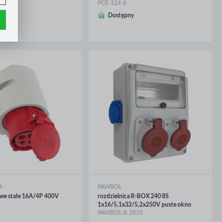
PCE-124-6
CEJ
WIĘCEJ
ny
Dostępny
.
e
h
ci
A
PAWBOL
owe stałe 16A/4P 400V
rozdzielnica R-BOX 240 8S
1x16/5,1x32/5,2x250V puste okno
PAWBOL-B.1810