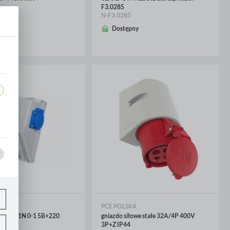
F3.0285
N-F3.0285
ny
CEJ
WIĘCEJ
Dostępny
,
ET
PCE POLSKA
 32-18.1N 0-1 5B+220
gniazdo siłowe stałe 32A/4P 400V
3P+Z IP44