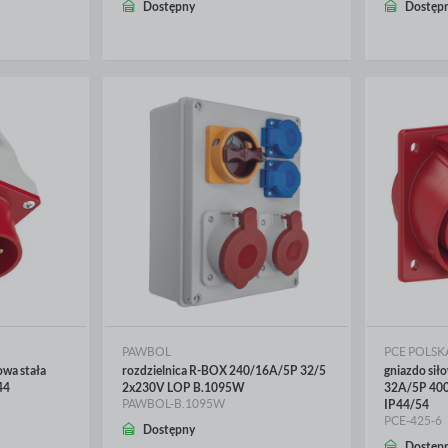
WIĘCEJ
WIĘ
Dostępny
Dostęp
PAWBOL
PCE POLSK
owa stała
rozdzielnica R-BOX 240/16A/5P 32/5
gniazdo sił
44
2x230V LOP B.1095W
32A/5P 40
PAWBOL-B.1095W
IP44/54
PCE-425-6
Dostępny
WIĘCEJ
WIĘ
Dostęp