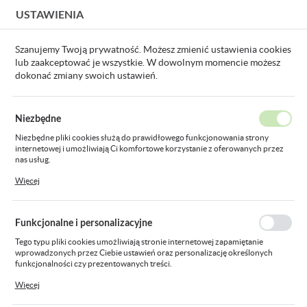
USTAWIENIA
USTAWIENIA REGIONALNE
Szanujemy Twoją prywatność. Możesz zmienić ustawienia cookies
lub zaakceptować je wszystkie. W dowolnym momencie możesz
Lokalizacja
dokonać zmiany swoich ustawień.
Polska
Strona główna
Rozdzielnice i obudowy
Elementy do rozbud
Język
Niezbędne
polski
Elementy do rozbudowy i
Niezbędne pliki cookies służą do prawidłowego funkcjonowania strony
internetowej i umożliwiają Ci komfortowe korzystanie z oferowanych przez
konfiguracji rozdzielnic
Waluta
nas usług.
Polski złoty (PLN)
Pliki cookies odpowiadają na podejmowane przez Ciebie działania w celu
Więcej
m.in. dostosowania Twoich ustawień preferencji prywatności, logowania czy
wypełniania formularzy. Dzięki plikom cookies strona, z której korzystasz,
może działać bez zakłóceń.
Drzwi do rozdzielnic
Szyny montażowe i pr
ZAPISZ
Funkcjonalne i personalizacyjne
Tego typu pliki cookies umożliwiają stronie internetowej zapamiętanie
wprowadzonych przez Ciebie ustawień oraz personalizację określonych
Pokaż towary tylko
funkcjonalności czy prezentowanych treści.
Sortowanie domyślne
FILTRUJ
dostępne
Dzięki tym plikom cookies możemy zapewnić Ci większy komfort korzystania
Więcej
z funkcjonalności naszej strony poprzez dopasowanie jej do Twoich
indywidualnych preferencji. Wyrażenie zgody na funkcjonalne i