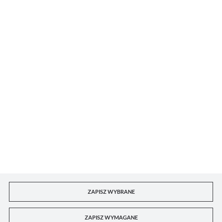
DORIAN DKL sp. z o.o.
Dla kupującego
Konto B2B
Kontakt z punktami handlowymi
ZAPISZ WYBRANE
ZAPISZ WYMAGANE