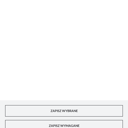
DORIAN DKL sp. z o.o.
Dla kupującego
Konto B2B
Kontakt z punktami handlowymi
ZAPISZ WYBRANE
ZAPISZ WYMAGANE