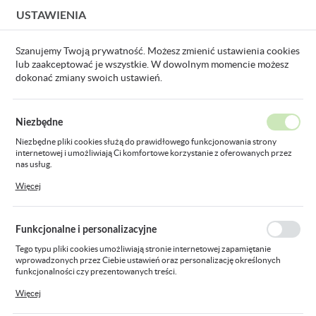
USTAWIENIA
USTAWIENIA REGIONALNE
Szanujemy Twoją prywatność. Możesz zmienić ustawienia cookies
lub zaakceptować je wszystkie. W dowolnym momencie możesz
Lokalizacja
dokonać zmiany swoich ustawień.
Polska
Strona główna
Osprzęt instalacyjny
Osprzęt instalacyjny
Język
Niezbędne
polski
Gniazda głośnikowe
Niezbędne pliki cookies służą do prawidłowego funkcjonowania strony
internetowej i umożliwiają Ci komfortowe korzystanie z oferowanych przez
Waluta
nas usług.
Polski złoty (PLN)
Pliki cookies odpowiadają na podejmowane przez Ciebie działania w celu
Więcej
m.in. dostosowania Twoich ustawień preferencji prywatności, logowania czy
Pokaż towary tylko
Sortowanie domyślne
FILTRUJ
dostępne
wypełniania formularzy. Dzięki plikom cookies strona, z której korzystasz,
może działać bez zakłóceń.
ZAPISZ
Funkcjonalne i personalizacyjne
Tego typu pliki cookies umożliwiają stronie internetowej zapamiętanie
wprowadzonych przez Ciebie ustawień oraz personalizację określonych
funkcjonalności czy prezentowanych treści.
Dzięki tym plikom cookies możemy zapewnić Ci większy komfort korzystania
Więcej
z funkcjonalności naszej strony poprzez dopasowanie jej do Twoich
indywidualnych preferencji. Wyrażenie zgody na funkcjonalne i