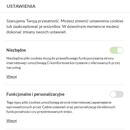
USTAWIENIA
USTAWIENIA REGIONALNE
Szanujemy Twoją prywatność. Możesz zmienić ustawienia cookies
lub zaakceptować je wszystkie. W dowolnym momencie możesz
Lokalizacja
dokonać zmiany swoich ustawień.
Polska
Strona główna
Aparatura modułowa i przemysłowa
Kompe
Język
Niezbędne
polski
Kondensatory
Niezbędne pliki cookies służą do prawidłowego funkcjonowania strony
internetowej i umożliwiają Ci komfortowe korzystanie z oferowanych przez
Waluta
nas usług.
Polski złoty (PLN)
Pliki cookies odpowiadają na podejmowane przez Ciebie działania w celu
Więcej
m.in. dostosowania Twoich ustawień preferencji prywatności, logowania czy
Pokaż towary tylko
Sortowanie domyślne
FILTRUJ
dostępne
wypełniania formularzy. Dzięki plikom cookies strona, z której korzystasz,
może działać bez zakłóceń.
ZAPISZ
Funkcjonalne i personalizacyjne
Tego typu pliki cookies umożliwiają stronie internetowej zapamiętanie
wprowadzonych przez Ciebie ustawień oraz personalizację określonych
funkcjonalności czy prezentowanych treści.
Dzięki tym plikom cookies możemy zapewnić Ci większy komfort korzystania
Więcej
z funkcjonalności naszej strony poprzez dopasowanie jej do Twoich
indywidualnych preferencji. Wyrażenie zgody na funkcjonalne i