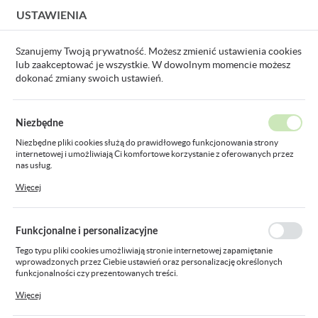
USTAWIENIA
USTAWIENIA REGIONALNE
Szanujemy Twoją prywatność. Możesz zmienić ustawienia cookies
lub zaakceptować je wszystkie. W dowolnym momencie możesz
Lokalizacja
dokonać zmiany swoich ustawień.
Polska
Strona główna
Aparatura modułowa i przemysłowa
Apara
Język
Niezbędne
polski
Lampki kontrolne modułowe
Niezbędne pliki cookies służą do prawidłowego funkcjonowania strony
internetowej i umożliwiają Ci komfortowe korzystanie z oferowanych przez
Waluta
nas usług.
Polski złoty (PLN)
Pliki cookies odpowiadają na podejmowane przez Ciebie działania w celu
Więcej
m.in. dostosowania Twoich ustawień preferencji prywatności, logowania czy
Pokaż towary tylko
Sortowanie domyślne
FILTRUJ
dostępne
wypełniania formularzy. Dzięki plikom cookies strona, z której korzystasz,
może działać bez zakłóceń.
ZAPISZ
Funkcjonalne i personalizacyjne
Tego typu pliki cookies umożliwiają stronie internetowej zapamiętanie
wprowadzonych przez Ciebie ustawień oraz personalizację określonych
funkcjonalności czy prezentowanych treści.
Dzięki tym plikom cookies możemy zapewnić Ci większy komfort korzystania
Więcej
z funkcjonalności naszej strony poprzez dopasowanie jej do Twoich
indywidualnych preferencji. Wyrażenie zgody na funkcjonalne i