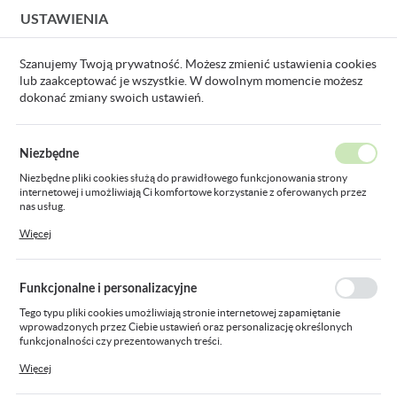
USTAWIENIA
USTAWIENIA REGIONALNE
Szanujemy Twoją prywatność. Możesz zmienić ustawienia cookies
lub zaakceptować je wszystkie. W dowolnym momencie możesz
Lokalizacja
dokonać zmiany swoich ustawień.
Polska
Strona główna
Aparatura modułowa i przemysłowa
Sterow
Język
Niezbędne
polski
Lampki sygnalizacyjne
Niezbędne pliki cookies służą do prawidłowego funkcjonowania strony
internetowej i umożliwiają Ci komfortowe korzystanie z oferowanych przez
Waluta
nas usług.
Polski złoty (PLN)
Pliki cookies odpowiadają na podejmowane przez Ciebie działania w celu
Więcej
m.in. dostosowania Twoich ustawień preferencji prywatności, logowania czy
Pokaż towary tylko
Sortowanie domyślne
FILTRUJ
dostępne
wypełniania formularzy. Dzięki plikom cookies strona, z której korzystasz,
może działać bez zakłóceń.
ZAPISZ
Funkcjonalne i personalizacyjne
Tego typu pliki cookies umożliwiają stronie internetowej zapamiętanie
wprowadzonych przez Ciebie ustawień oraz personalizację określonych
funkcjonalności czy prezentowanych treści.
Dzięki tym plikom cookies możemy zapewnić Ci większy komfort korzystania
Więcej
z funkcjonalności naszej strony poprzez dopasowanie jej do Twoich
indywidualnych preferencji. Wyrażenie zgody na funkcjonalne i