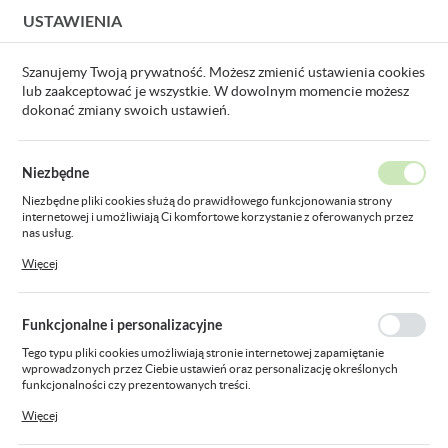
USTAWIENIA
USTAWIENIA REGIONALNE
Szanujemy Twoją prywatność. Możesz zmienić ustawienia cookies
lub zaakceptować je wszystkie. W dowolnym momencie możesz
Lokalizacja
dokonać zmiany swoich ustawień.
Polska
Strona główna
Oprawy oświetleniowe
Oprawy przemysło
Język
Niezbędne
polski
Oprawy kanałowe
Niezbędne pliki cookies służą do prawidłowego funkcjonowania strony
internetowej i umożliwiają Ci komfortowe korzystanie z oferowanych przez
Waluta
nas usług.
Polski złoty (PLN)
Pliki cookies odpowiadają na podejmowane przez Ciebie działania w celu
Więcej
m.in. dostosowania Twoich ustawień preferencji prywatności, logowania czy
Pokaż towary tylko
Sortowanie domyślne
FILTRUJ
dostępne
wypełniania formularzy. Dzięki plikom cookies strona, z której korzystasz,
może działać bez zakłóceń.
ZAPISZ
Funkcjonalne i personalizacyjne
Tego typu pliki cookies umożliwiają stronie internetowej zapamiętanie
wprowadzonych przez Ciebie ustawień oraz personalizację określonych
funkcjonalności czy prezentowanych treści.
Dzięki tym plikom cookies możemy zapewnić Ci większy komfort korzystania
Więcej
z funkcjonalności naszej strony poprzez dopasowanie jej do Twoich
indywidualnych preferencji. Wyrażenie zgody na funkcjonalne i