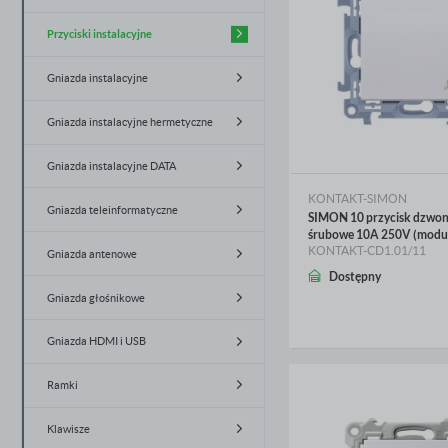
Oprawy oświetleniowe
Akcesoria do osprzętu instalacyjnego
natynkowego
Gniazda natynkowe hermetyczne
Przyciski instalacyjne
Źródła światła
Zestawy natynkowe hermetyczne
Gniazda instalacyjne
Automatyka budynkowa
Akcesoria do osprzętu natynkowego
Gniazda instalacyjne hermetyczne
hermetycznego
Systemy odgromowe
Gniazda instalacyjne DATA
Energetyka
KONTAKT-SIMON
Gniazda teleinformatyczne
SIMON 10 przycisk dzwone
Narzędzia i mierniki
śrubowe 10A 250V (moduł
KONTAKT-CD1.01/11
Gniazda antenowe
Ogrzewanie i wentylacja
Dostępny
WIĘCEJ
Gniazda głośnikowe
Baterie i latarki
Gniazda HDMI i USB
Fotowoltaika
Ramki
Słupy, maszty i fundamenty
Klawisze
Elektroklub