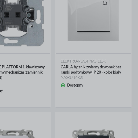
ELEKTRO-PLAST NASIELSK
E.PLATFORM 1-klawiszowy
CARLA łącznik zwierny dzwonek bez
rny mechanizm (zamiennik
ramki podtynkowy IP 20 - kolor biały
NAS-1714-10
)
Dostępny
CEJ
WIĘCEJ
ny