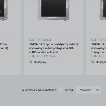
aszych partnerów.
romocyjne pliki cookies służą do prezentowania Ci naszych komunikatów na podstawie analizy
ięcej
woich upodobań oraz Twoich zwyczajów dotyczących przeglądanej witryny internetowej. Treści
romocyjne mogą pojawić się na stronach podmiotów trzecich lub firm będących naszymi partnerami
raz innych dostawców usług. Firmy te działają w charakterze pośredników prezentujących nasze treś
 postaci wiadomości, ofert, komunikatów mediów społecznościowych.
KONTAKT-SIMON
KONTAKT-
nkowy
SIMON 54 przycisk pojedynczy zwierny
SIMON 54 p
moduł)
szybkozłączka bez piktogramu 10A
szybkozłąc
250V (moduł) antracyt
czarny mat
KONTAKT-DP1.01/48
KONTAKT-D
WIĘCEJ
WIĘ
Dostępny
Dostęp
Pokaż towary tylko dostępne
Sortuj
Domyślne