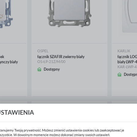
OSPEL
KARLIK
nek
łącznik SZAFIR zwierny biały
łącznik LO
OS-ŁP-21Z/M/00
nczy biały
biały LWP-
KAR-LWP-4
Dostępny
Dostęp
WIĘCEJ
WIĘ
USTAWIENIA
zanujemy Twoją prywatność. Możesz zmienić ustawienia cookies lub zaakceptować je
szystkie. W dowolnym momencie możesz dokonać zmiany swoich ustawień.