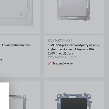
KONTAKT-SIMON
GO zwierny dzwonkowy
SIMON 54 przycisk pojedynczy zwierny
4
szybkozłączka bez piktogramu 10A
250V (moduł) biały
KONTAKT-DP1.01/11
ny
CEJ
WIĘCEJ
Na zamówienie