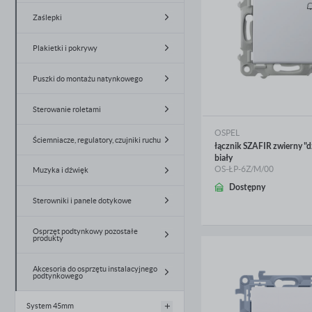
Zaślepki
Plakietki i pokrywy
Puszki do montażu natynkowego
Sterowanie roletami
OSPEL
Ściemniacze, regulatory, czujniki ruchu
łącznik SZAFIR zwierny "
biały
OS-ŁP-6Z/M/00
Muzyka i dźwięk
WIĘCEJ
Dostępny
Sterowniki i panele dotykowe
Osprzęt podtynkowy pozostałe
produkty
Akcesoria do osprzętu instalacyjnego
podtynkowego
System 45mm