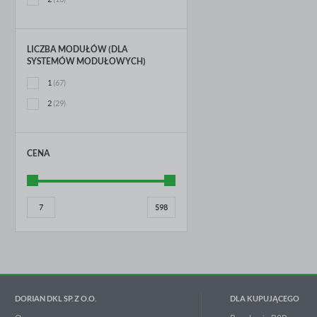
LICZBA MODUŁÓW (DLA
SYSTEMÓW MODUŁOWYCH)
1
(67)
2
(29)
CENA
DORIAN DKL SP. Z O.O.
DLA KUPUJĄCEGO