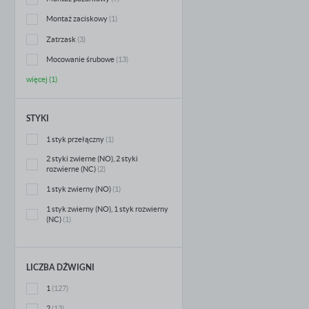
Montaż zaciskowy
(1)
Zatrzask
(3)
Mocowanie śrubowe
(13)
więcej (1)
STYKI
1 styk przełączny
(1)
2 styki zwierne (NO), 2 styki
rozwierne (NC)
(2)
1 styk zwierny (NO)
(1)
1 styk zwierny (NO), 1 styk rozwierny
(NC)
(1)
LICZBA DŹWIGNI
1
(127)
2
(13)