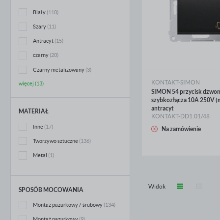
n
P
Biały
(110)
W
T
p
Szary
(11)
o
w
Antracyt
(15)
czarny
(20)
Czarny metalizowany
(3)
KONTAKT-SIMON
więcej (13)
SIMON 54 przycisk dzwo
szybkozłącza 10A 250V (
antracyt
MATERIAŁ
KONTAKT-DD1.01/48
Inne
(17)
WIĘCEJ
Na zamówienie
Tworzywo sztuczne
(136)
Metal
(1)
Widok
SPOSÓB MOCOWANIA
Montaż pazurkowy /-śrubowy
(134)
Montaż pazurkowy
(9)