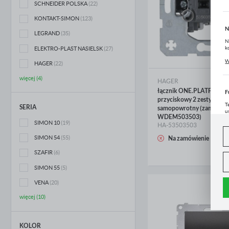
SCHNEIDER POLSKA
(22)
Rozdzielacze siłowe
Kable HDMI i USB
KONTAKT-SIMON
(123)
N
LEGRAND
(35)
Zestawy instalacyjne siłowe
Pozostałe audio, tv i teleinformatyczne
N
k
ELEKTRO-PLAST NASIELSK
(27)
P
Osprzęt przemysłowy siłowy pozostałe
W
HAGER
(22)
u
z
więcej (4)
HAGER
łącznik ONE.PLATFORM 2
F
przyciskowy 2 zestyki zwi
T
SERIA
samopowrotny (zamienni
u
WDEM503503)
D
SIMON 10
(19)
HA-53503503
W
s
f
WIĘCEJ
SIMON 54
(55)
Na zamówienie
SZAFIR
(6)
A
SIMON 55
(5)
A
C
W
VENA
(20)
i
n
więcej (10)
Z
p
R
D
KOLOR