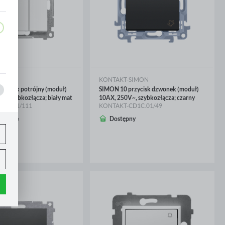
,
SIMON
KONTAKT-SIMON
zycisk potrójny (moduł)
SIMON 10 przycisk dzwonek (moduł)
V~, szybkozłącza; biały mat
10AX, 250V~, szybkozłącza; czarny
P31.01/111
KONTAKT-CD1C.01/49
wienie
Dostępny
CEJ
WIĘCEJ
.
e
h