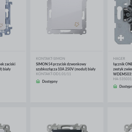
KONTAKT-SIMON
HAGER
k zaciski
SIMON 54 przycisk dzwonkowy
łącznik ON
) biały
szybkozłącza 10A 250V (moduł) biały
zestyk zwie
KONTAKT-DD1.01/11
WDEM5031
HA-535031
Dostępny
WIĘCEJ
WIĘ
Dostęp