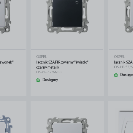
OSPEL
OSPEL
dzwonek"
łącznik SZAFIR zwierny "światło"
łącznik SZAF
OS-ŁP-5Z/
czarny metalik
OS-ŁP-5Z/M/33
Dostęp
WIĘCEJ
WIĘ
Dostępny