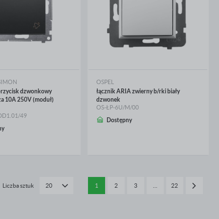
ci
SIMON
OSPEL
rzycisk dzwonkowy
łącznik ARIA zwierny b/rki biały
za 10A 250V (moduł)
dzwonek
OS-ŁP-6U/M/00
D1.01/49
Dostępny
CEJ
WIĘCEJ
ny
Liczba sztuk
1
2
3
…
22
20