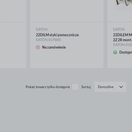
EATON
EATON
22DILM styki pomocznicze
22DILEM Mo
EATON-019880
2Z 2R mont
EATON-010
Na zamówienie
WIĘCEJ
WIĘ
Dostęp
Pokaż towary tylko dostępne
Sortuj
Domyślne