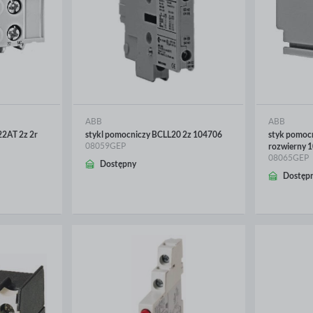
ABB
ABB
2AT 2z 2r
stykl pomocniczy BCLL20 2z 104706
styk pomo
08059GEP
rozwierny 
08065GEP
Dostępny
WIĘCEJ
WIĘ
Dostęp