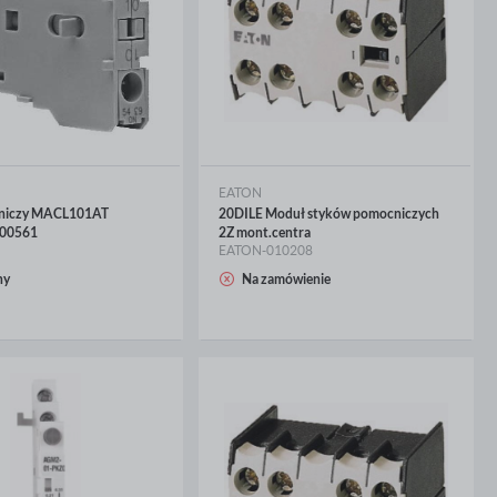
EATON
cniczy MACL101AT
20DILE Moduł styków pomocniczych
100561
2Z mont.centra
EATON-010208
CEJ
WIĘCEJ
ny
Na zamówienie