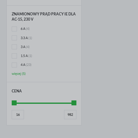
ZNAMIONOWY PRĄD PRACY IE DLA
AC-15, 230 V
6 A
(4)
3.3 A
(1)
3 A
(4)
1.5 A
(1)
4 A
(23)
więcej (5)
CENA