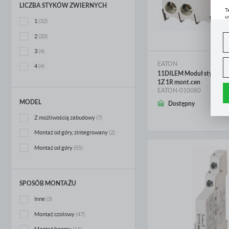
LICZBA STYKÓW ZWIERNYCH
T
u
1
(32)
D
W
s
2
(20)
f
3
(4)
A
EATON
4
(4)
11DILEM Moduł styków p
A
1Z 1R mont.cen
C
W
i
EATON-010080
n
WIĘCEJ
MODEL
Dostępny
Z
p
R
Z możliwością zabudowy
(7)
D
Montaż od góry, zintegrowany
(2)
n
P
Montaż od góry
(55)
W
T
p
o
w
SPOSÓB MONTAŻU
Inne
(3)
Montaż czołowy
(47)
Montaż boczny
(16)