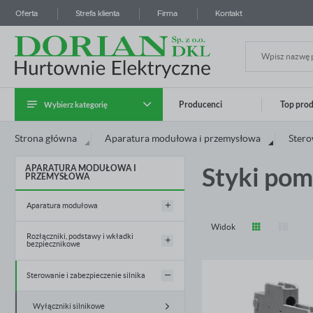
Oferta
Strefa klienta
Firma
Kontakt
Wybierz kategorię
Producenci
Top pro
Zalo
Strona główna
Aparatura modułowa i przemysłowa
Stero
Kategoria Instalatora
Styki pom
APARATURA MODUŁOWA I
Kable i przewody
PRZEMYSŁOWA
Systemy prowadzenia kabli
Aparatura modułowa
Widok
Aparatura modułowa i przemysłowa
Rozłączniki, podstawy i wkładki
Wyłączniki nadprądowe
bezpiecznikowe
Rozdzielnice i obudowy
Wyłączniki różnicowoprądowe
Sterowanie i zabezpieczenie silnika
Rozłączniki bezpiecznikowe D0
Osprzęt instalacyjny
ZA
Wyłączniki różnicowoprądowe z
członem nadprądowym
Rozłączniki bezpiecznikowe do wkładek
Wyłączniki silnikowe
cylindrycznych