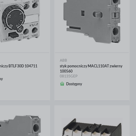
ABB
niczy BTLF30D 104711
styk pomocniczy MACL110AT zwierny
100560
08135GEP
ny
CEJ
WIĘCEJ
Dostępny