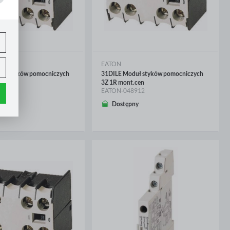
EATON
uł styków pomocniczych
31DILE Moduł styków pomocniczych
cen
3Z 1R mont.cen
304
EATON-048912
.
CEJ
WIĘCEJ
ny
Dostępny
e
h
ci