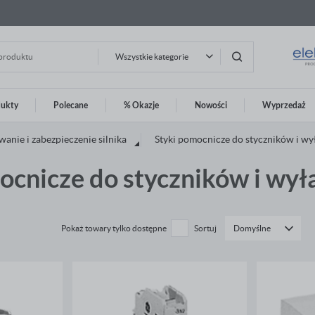
Wszystkie kategorie
dukty
Polecane
% Okazje
Nowości
Wyprzedaż
guj się
Zarej
wanie i zabezpieczenie silnika
Styki pomocnicze do styczników i w
Nasze
ocnicze do styczników i wył
OTRZYMASZ LICZNE DODATK
podgląd statusu realizacj
podgląd historii zakupów
Pokaż towary tylko dostępne
Sortuj
Domyślne
brak konieczności wprowa
możliwość otrzymania ra
Zapomniałem hasła
LOGUJ SIĘ
ZAREJESTRU