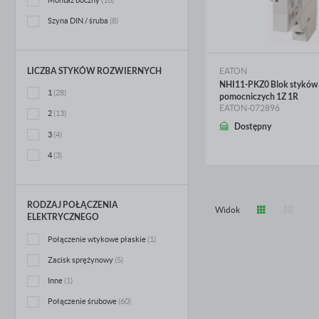
Szyna DIN / śruba
(8)
LICZBA STYKÓW ROZWIERNYCH
EATON
NHI11-PKZ0 Blok styków
1
(28)
pomocniczych 1Z 1R
EATON-072896
2
(13)
WIĘCEJ
Dostępny
3
(4)
4
(3)
RODZAJ POŁĄCZENIA
Widok
ELEKTRYCZNEGO
Połączenie wtykowe płaskie
(1)
Zacisk sprężynowy
(5)
Inne
(1)
Połączenie śrubowe
(60)