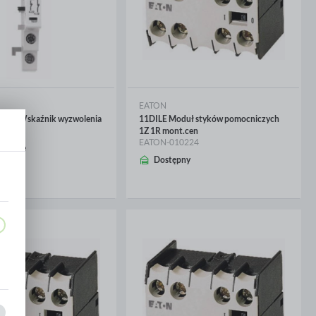
EATON
KZ0 Wskaźnik wyzwolenia
11DILE Moduł styków pomocniczych
899
1Z 1R mont.cen
EATON-010224
wienie
CEJ
WIĘCEJ
Dostępny
,