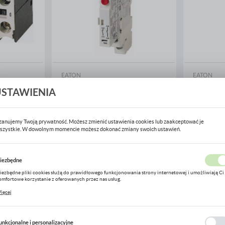
EATON
EATON
mocniczych
AGM2-10-PKZ0 Wskaźnik wyzwolenia
AGM2-01-P
USTAWIENIA
EATON-072898
EATON-072
Na zamówienie
Na zamó
WIĘCEJ
WIĘ
zanujemy Twoją prywatność. Możesz zmienić ustawienia cookies lub zaakceptować je
szystkie. W dowolnym momencie możesz dokonać zmiany swoich ustawień.
USTAWIENIA REGIONALNE
iezbędne
Lokalizacja
iezbędne pliki cookies służą do prawidłowego funkcjonowania strony internetowej i umożliwiają Ci
Polska
omfortowe korzystanie z oferowanych przez nas usług.
liki cookies odpowiadają na podejmowane przez Ciebie działania w celu m.in. dostosowania Twoich
ięcej
stawień preferencji prywatności, logowania czy wypełniania formularzy. Dzięki plikom cookies strona
Język
 której korzystasz, może działać bez zakłóceń.
polski
unkcjonalne i personalizacyjne