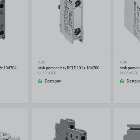
ABB
ABB
2z 104704
styk pomocniczy BCLF 10 1z 104700
styk pomoc
08171GEP
08056GEP
Dostępny
Dostęp
WIĘCEJ
WIĘ