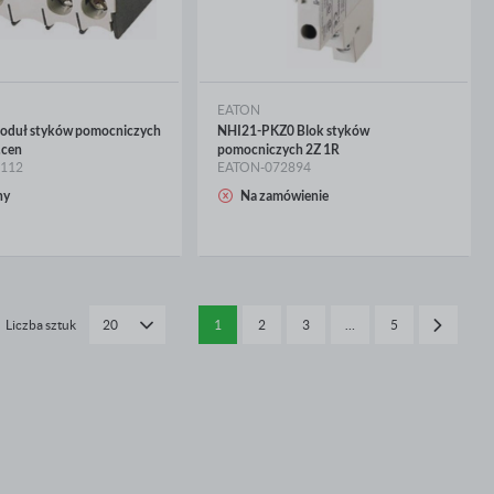
EATON
duł styków pomocniczych
NHI21-PKZ0 Blok styków
.cen
pomocniczych 2Z 1R
112
EATON-072894
CEJ
WIĘCEJ
ny
Na zamówienie
Liczba sztuk
1
2
3
…
5
20