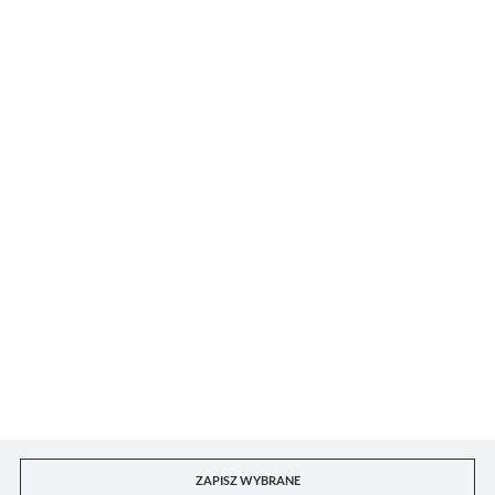
z
72
DORIAN DKL sp. z o.o.
Dla kupującego
Konto B2B
Kontakt z punktami handlowymi
ZAPISZ WYBRANE