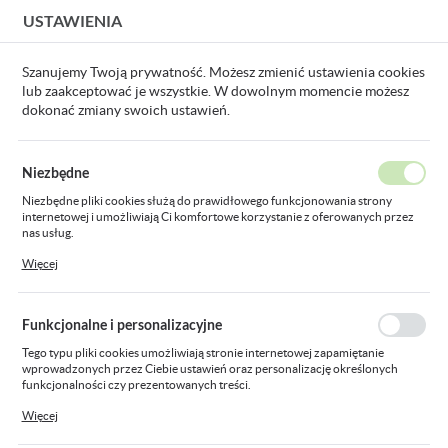
USTAWIENIA
USTAWIENIA REGIONALNE
Szanujemy Twoją prywatność. Możesz zmienić ustawienia cookies
lub zaakceptować je wszystkie. W dowolnym momencie możesz
Lokalizacja
dokonać zmiany swoich ustawień.
Polska
Strona główna
Źródła światła
Język
Niezbędne
polski
Źródła światła
Niezbędne pliki cookies służą do prawidłowego funkcjonowania strony
internetowej i umożliwiają Ci komfortowe korzystanie z oferowanych przez
Waluta
nas usług.
Polski złoty (PLN)
Pliki cookies odpowiadają na podejmowane przez Ciebie działania w celu
Więcej
m.in. dostosowania Twoich ustawień preferencji prywatności, logowania czy
Źródła światła LED
Świetlówki
wypełniania formularzy. Dzięki plikom cookies strona, z której korzystasz,
może działać bez zakłóceń.
ZAPISZ
Funkcjonalne i personalizacyjne
Tego typu pliki cookies umożliwiają stronie internetowej zapamiętanie
Pokaż towary tylko
Sortowanie domyślne
FILTRUJ
wprowadzonych przez Ciebie ustawień oraz personalizację określonych
dostępne
funkcjonalności czy prezentowanych treści.
Dzięki tym plikom cookies możemy zapewnić Ci większy komfort korzystania
Więcej
z funkcjonalności naszej strony poprzez dopasowanie jej do Twoich
indywidualnych preferencji. Wyrażenie zgody na funkcjonalne i