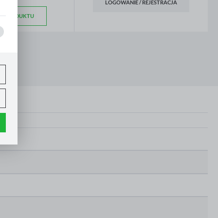
LOGOWANIE / REJESTRACJA
,
IS PRODUKTU
.
e
h
ci