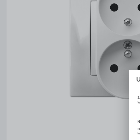
Oprawy oświetleniowe
Źródła światła
Automatyka budynkowa
Systemy odgromowe
Energetyka
Narzędzia i mierniki
Ogrzewanie i wentylacja
Baterie i latarki
S
w
Fotowoltaika
Słupy, maszty i fundamenty
N
N
k
Elektroklub
P