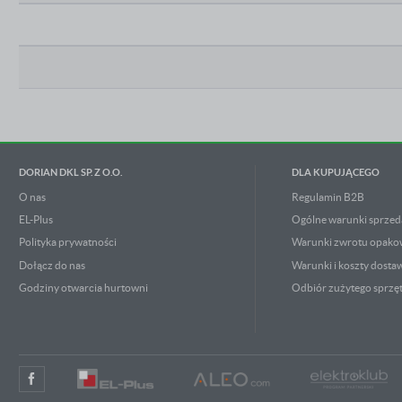
DORIAN DKL SP. Z O.O.
DLA KUPUJĄCEGO
O nas
Regulamin B2B
EL-Plus
Ogólne warunki sprzed
Polityka prywatności
Warunki zwrotu opak
Dołącz do nas
Warunki i koszty dosta
Godziny otwarcia hurtowni
Odbiór zużytego sprzę