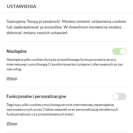
USTAWIENIA
USTAWIENIA REGIONALNE
Szanujemy Twoją prywatność. Możesz zmienić ustawienia cookies
lub zaakceptować je wszystkie. W dowolnym momencie możesz
Lokalizacja
dokonać zmiany swoich ustawień.
Polska
chu IS 140-2 biały scienny IP54 ST608910 STEINEL 4007841608910
Język
Niezbędne
polski
czujnik ruchu IS 140-2 biały
Niezbędne pliki cookies służą do prawidłowego funkcjonowania strony
internetowej i umożliwiają Ci komfortowe korzystanie z oferowanych przez
Waluta
scienny IP54 ST608910
nas usług.
Polski złoty (PLN)
Pliki cookies odpowiadają na podejmowane przez Ciebie działania w celu
Więcej
STEINEL 4007841608910
m.in. dostosowania Twoich ustawień preferencji prywatności, logowania czy
wypełniania formularzy. Dzięki plikom cookies strona, z której korzystasz,
może działać bez zakłóceń.
ZAPISZ
Funkcjonalne i personalizacyjne
Tego typu pliki cookies umożliwiają stronie internetowej zapamiętanie
wprowadzonych przez Ciebie ustawień oraz personalizację określonych
funkcjonalności czy prezentowanych treści.
Dzięki tym plikom cookies możemy zapewnić Ci większy komfort korzystania
Więcej
z funkcjonalności naszej strony poprzez dopasowanie jej do Twoich
indywidualnych preferencji. Wyrażenie zgody na funkcjonalne i