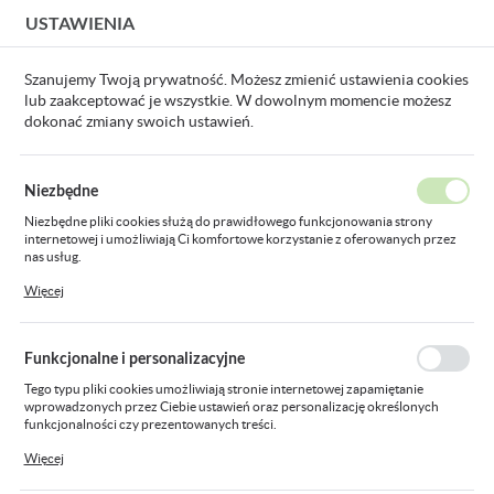
USTAWIENIA
USTAWIENIA REGIONALNE
Szanujemy Twoją prywatność. Możesz zmienić ustawienia cookies
lub zaakceptować je wszystkie. W dowolnym momencie możesz
Lokalizacja
dokonać zmiany swoich ustawień.
Polska
00) ROSA + 4xM24/300/S50/ST/4N4PZ4PS/ST/AB/K 300x300 380kg
Język
Niezbędne
polski
fundament B-80 (1500/400) ROS
Niezbędne pliki cookies służą do prawidłowego funkcjonowania strony
internetowej i umożliwiają Ci komfortowe korzystanie z oferowanych przez
Waluta
4xM24/300/S50/ST/4N4PZ4PS/
nas usług.
Polski złoty (PLN)
Pliki cookies odpowiadają na podejmowane przez Ciebie działania w celu
Więcej
300x300 380kg
m.in. dostosowania Twoich ustawień preferencji prywatności, logowania czy
wypełniania formularzy. Dzięki plikom cookies strona, z której korzystasz,
może działać bez zakłóceń.
ZAPISZ
Funkcjonalne i personalizacyjne
Tego typu pliki cookies umożliwiają stronie internetowej zapamiętanie
wprowadzonych przez Ciebie ustawień oraz personalizację określonych
funkcjonalności czy prezentowanych treści.
Dzięki tym plikom cookies możemy zapewnić Ci większy komfort korzystania
Więcej
z funkcjonalności naszej strony poprzez dopasowanie jej do Twoich
indywidualnych preferencji. Wyrażenie zgody na funkcjonalne i