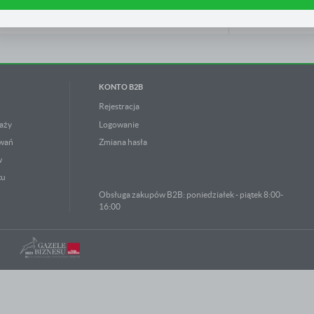
am na ocenę naszych serwisów internetowych pod względem ich popularności wśród użytkowników
gromadzone informacje są przetwarzane w formie zanonimizowanej. Wyrażenie zgody na analityczn
ZOBACZ OP
liki cookies gwarantuje dostępność wszystkich funkcjonalności.
eklamowe
zięki reklamowym plikom cookies prezentujemy Ci najciekawsze informacje i aktualności na stronac
aszych partnerów.
romocyjne pliki cookies służą do prezentowania Ci naszych komunikatów na podstawie analizy
ięcej
woich upodobań oraz Twoich zwyczajów dotyczących przeglądanej witryny internetowej. Treści
KONTO B2B
romocyjne mogą pojawić się na stronach podmiotów trzecich lub firm będących naszymi partnerami
raz innych dostawców usług. Firmy te działają w charakterze pośredników prezentujących nasze treś
 postaci wiadomości, ofert, komunikatów mediów społecznościowych.
Rejestracja
aży
Logowanie
owań
Zmiana hasła
w
tu
Obsługa zakupów B2B: poniedziałek - piątek 8:00-
16:00