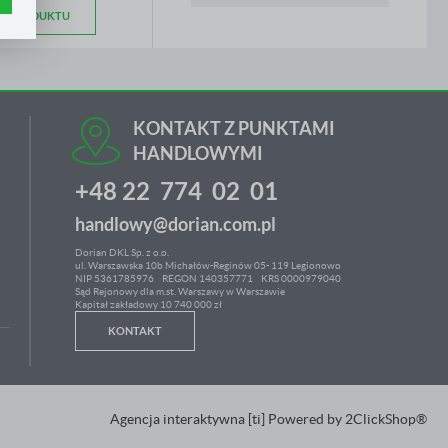
.
e
IS PRODUKTU
h
KONTAKT Z PUNKTAMI
ci
HANDLOWYMI
+48 22 774 02 01
handlowy@dorian.com.pl
Dorian DKL Sp. z o.o.
ul. Warszawska 10b Michałów-Reginów 05- 119 Legionowo
NIP 5361785976
REGON 140357771 KRS 0000979040
Sąd Rejonowy dla m.st. Warszawy w Warszawie
Kapitał zakładowy 10 740 000 zł
KONTAKT
Agencja interaktywna
[ti]
Powered by
2ClickShop®