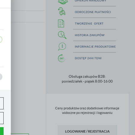
ie
,
Obsługa zakupów B2B:
poniedziałek - piątek 8:00-16:00
Ceny produktów oraz dodatkowe informacje
widoczne po rejestracji i logowaniu
LOGOWANIE / REJESTRACJA