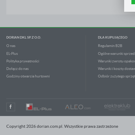
n
Z
p
R
D
n
P
W
T
DORIAN DKL SP. Z O.O.
DLA KUPUJĄCEGO
p
o
w
O nas
Regulamin B2B
EL-Plus
Ogólne warunki sprzed
Polityka prywatności
Warunki zwrotu opak
Dołącz do nas
Warunki i koszty dosta
Godziny otwarcia hurtowni
Odbiór zużytego sprzę
Copyright 2026 dorian.com.pl. Wszystkie prawa zastrzeżone