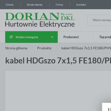
Oferta
Strefa klienta
Firma
Kontakt
Wybierz kategorię
Producenci
Top pro
Zalo
Strona główna
Produkty
kabel HDGszo 7x1,5 FE180/PH
Kategoria Instalatora
kabel HDGszo 7x1,5 FE180/
Kable i przewody
Systemy prowadzenia kabli
Aparatura modułowa i przemysłowa
Rozdzielnice i obudowy
Osprzęt instalacyjny
ZA