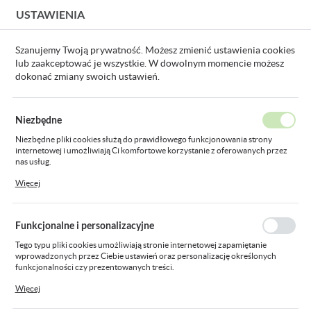
USTAWIENIA
USTAWIENIA REGIONALNE
Szanujemy Twoją prywatność. Możesz zmienić ustawienia cookies
lub zaakceptować je wszystkie. W dowolnym momencie możesz
Lokalizacja
dokonać zmiany swoich ustawień.
Polska
Produkty
kabel światłowodowy Z-XOTKtsdD 24J(2x12)/1,8
Język
Niezbędne
polski
kabel światłowodowy Z-
Niezbędne pliki cookies służą do prawidłowego funkcjonowania strony
internetowej i umożliwiają Ci komfortowe korzystanie z oferowanych przez
Waluta
XOTKtsdD 24J(2x12)/1,8
nas usług.
Polski złoty (PLN)
Pliki cookies odpowiadają na podejmowane przez Ciebie działania w celu
Więcej
m.in. dostosowania Twoich ustawień preferencji prywatności, logowania czy
wypełniania formularzy. Dzięki plikom cookies strona, z której korzystasz,
może działać bez zakłóceń.
ZAPISZ
Funkcjonalne i personalizacyjne
Tego typu pliki cookies umożliwiają stronie internetowej zapamiętanie
wprowadzonych przez Ciebie ustawień oraz personalizację określonych
funkcjonalności czy prezentowanych treści.
Dzięki tym plikom cookies możemy zapewnić Ci większy komfort korzystania
Więcej
z funkcjonalności naszej strony poprzez dopasowanie jej do Twoich
indywidualnych preferencji. Wyrażenie zgody na funkcjonalne i