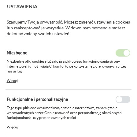
USTAWIENIA
USTAWIENIA REGIONALNE
Szanujemy Twoją prywatność. Możesz zmienić ustawienia cookies
lub zaakceptować je wszystkie. W dowolnym momencie możesz
Lokalizacja
dokonać zmiany swoich ustawień.
Polska
na
Produkty
klosz profil.LED 1m mleczn.KPL-A-100-ML
Język
Niezbędne
polski
klosz profil.LED 1m mleczn.KPL-
Niezbędne pliki cookies służą do prawidłowego funkcjonowania strony
internetowej i umożliwiają Ci komfortowe korzystanie z oferowanych przez
Waluta
A-100-ML
nas usług.
Polski złoty (PLN)
Pliki cookies odpowiadają na podejmowane przez Ciebie działania w celu
Więcej
m.in. dostosowania Twoich ustawień preferencji prywatności, logowania czy
wypełniania formularzy. Dzięki plikom cookies strona, z której korzystasz,
może działać bez zakłóceń.
ZAPISZ
Funkcjonalne i personalizacyjne
Tego typu pliki cookies umożliwiają stronie internetowej zapamiętanie
wprowadzonych przez Ciebie ustawień oraz personalizację określonych
funkcjonalności czy prezentowanych treści.
Dzięki tym plikom cookies możemy zapewnić Ci większy komfort korzystania
Więcej
z funkcjonalności naszej strony poprzez dopasowanie jej do Twoich
indywidualnych preferencji. Wyrażenie zgody na funkcjonalne i