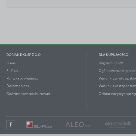
DORIAN DKL SP. Z O.O.
DLA KUPUJĄCEGO
O nas
Regulamin B2B
EL-Plus
Ogólne warunki sprzed
Polityka prywatności
Warunki zwrotu opak
Dołącz do nas
Warunki i koszty dosta
Godziny otwarcia hurtowni
Odbiór zużytego sprzę