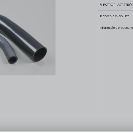
ELEKTROPLAST STRÓ
Jednostka miary:
szt.
Informacje o producenc
PRODUCENT, IMPORTER BĄDŹ PODMIOT ODPOWIEDZIALNY W UE
ELEKTROPLAST SP. Z O.O.
32-431 Stróża
Stróża 1015
firma@elektroplast.com