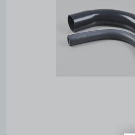
Oprawy oświetleniowe
Źródła światła
Automatyka budynkowa
Systemy odgromowe
Energetyka
Narzędzia i mierniki
Ogrzewanie i wentylacja
Baterie i latarki
Fotowoltaika
Słupy, maszty i fundamenty
Elektroklub