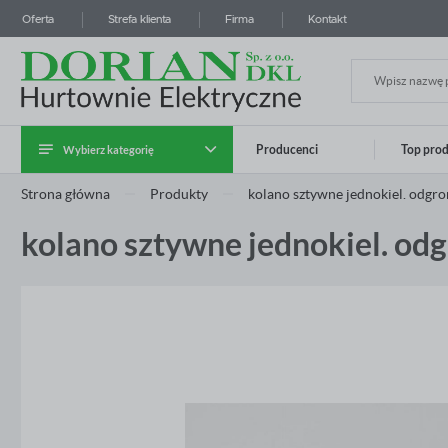
Oferta
Strefa klienta
Firma
Kontakt
Wybierz kategorię
Producenci
Top pro
Zalo
Strona główna
Produkty
kolano sztywne jednokiel. odg
Kategoria Instalatora
kolano sztywne jednokiel. o
Kable i przewody
Systemy prowadzenia kabli
Aparatura modułowa i przemysłowa
Rozdzielnice i obudowy
Osprzęt instalacyjny
ZA