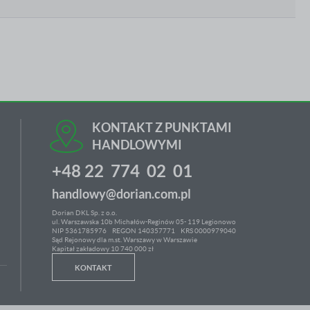
KONTAKT Z PUNKTAMI
HANDLOWYMI
+48 22 774 02 01
handlowy@dorian.com.pl
Dorian DKL Sp. z o.o.
ul. Warszawska 10b Michałów-Reginów 05- 119 Legionowo
NIP 5361785976
REGON 140357771 KRS 0000979040
Sąd Rejonowy dla m.st. Warszawy w Warszawie
Kapitał zakładowy 10 740 000 zł
KONTAKT