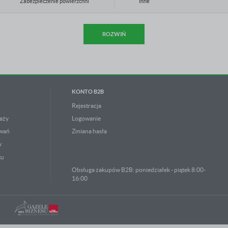
Zabezpieczenie powierzchni
Inne
Kąt łuku
90 °
ROZWIŃ
KONTO B2B
Rejestracja
aży
Logowanie
owań
Zmiana hasła
w
tu
Obsługa zakupów B2B: poniedziałek - piątek 8:00-
16:00