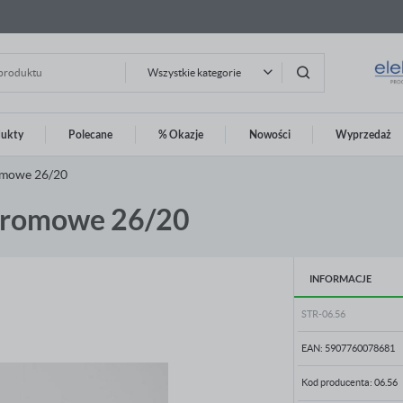
Wszystkie kategorie
dukty
Polecane
% Okazje
Nowości
Wyprzedaż
guj się
Zarej
romowe 26/20
Nasze
dgromowe 26/20
OTRZYMASZ LICZNE DODATK
podgląd statusu realizacj
INFORMACJE
podgląd historii zakupów
brak konieczności wprowa
STR-06.56
możliwość otrzymania ra
Zapomniałem hasła
EAN:
5907760078681
LOGUJ SIĘ
ZAREJESTRU
Kod producenta:
06.56