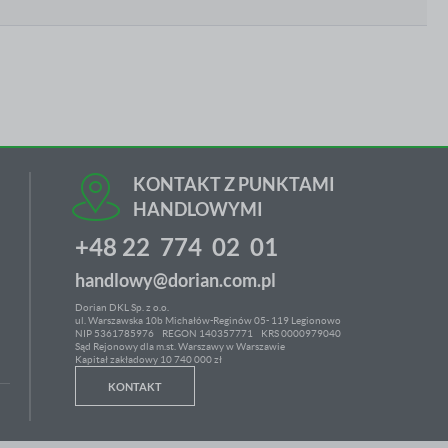
KONTAKT Z PUNKTAMI
HANDLOWYMI
+48 22 774 02 01
handlowy@dorian.com.pl
Dorian DKL Sp. z o.o.
ul. Warszawska 10b Michałów-Reginów 05- 119 Legionowo
NIP 5361785976
REGON 140357771 KRS 0000979040
Sąd Rejonowy dla m.st. Warszawy w Warszawie
Kapitał zakładowy 10 740 000 zł
KONTAKT