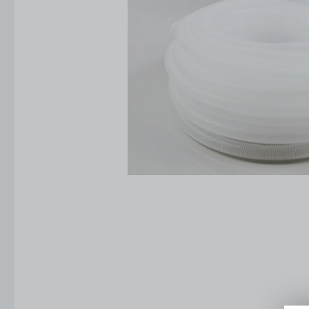
Oprawy oświetleniowe
Źródła światła
Automatyka budynkowa
Systemy odgromowe
Energetyka
Narzędzia i mierniki
Ogrzewanie i wentylacja
Baterie i latarki
Fotowoltaika
Słupy, maszty i fundamenty
Elektroklub