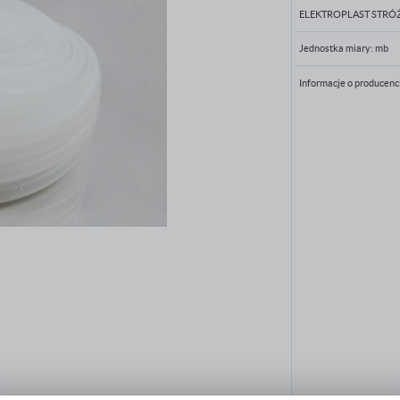
ELEKTROPLAST STRÓ
Jednostka miary:
mb
Informacje o producenc
PRODUCENT, IMPORTER BĄDŹ PODMIOT ODPOWIEDZIALNY W UE
ELEKTROPLAST SP. Z O.O.
32-431 Stróża
Stróża 1015
firma@elektroplast.com