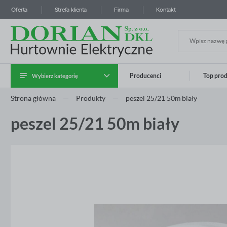
Oferta
Strefa klienta
Firma
Kontakt
Wybierz kategorię
Producenci
Top pro
Zalo
Strona główna
Produkty
peszel 25/21 50m biały
Kategoria Instalatora
peszel 25/21 50m biały
Kable i przewody
Systemy prowadzenia kabli
Aparatura modułowa i przemysłowa
Rozdzielnice i obudowy
Osprzęt instalacyjny
ZA