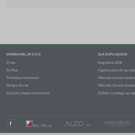
DORIAN DKL SP. Z O.O.
DLA KUPUJĄCEGO
O nas
Regulamin B2B
EL-Plus
Ogólne warunki sprzed
Polityka prywatności
Warunki zwrotu opak
Dołącz do nas
Warunki i koszty dosta
Godziny otwarcia hurtowni
Odbiór zużytego sprzę