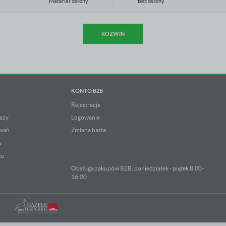
Materiał osłony
Bez osłony
Z pilotem
nie
ROZWIŃ
Rozmiar nominalny w calach
Inne
Certyfikat DIN EN 61386-23
nie
KONTO B2B
Odporność na promieniowanie UV
nie
Rejestracja
aży
Logowanie
Zakres temperatury pracy
-15 - 60 °C
owań
Zmiana hasła
w
Certyfikat CSA
nie
tu
Obsługa zakupów B2B: poniedziałek - piątek 8:00-
Certyfikat UTAC
nie
16:00
Z rozcięciem wzdłużnym
nie
Średnica zewnętrzna
25 mm