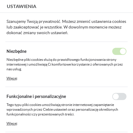
USTAWIENIA
USTAWIENIA REGIONALNE
Szanujemy Twoją prywatność. Możesz zmienić ustawienia cookies
lub zaakceptować je wszystkie. W dowolnym momencie możesz
Lokalizacja
dokonać zmiany swoich ustawień.
Polska
Produkty
przewód instalacyjny H07V-U (DY) 1x6,0 czerwony
Język
Niezbędne
polski
przewód instalacyjny H07V-U
Niezbędne pliki cookies służą do prawidłowego funkcjonowania strony
internetowej i umożliwiają Ci komfortowe korzystanie z oferowanych przez
Waluta
(DY) 1x6,0 czerwony
nas usług.
Polski złoty (PLN)
Pliki cookies odpowiadają na podejmowane przez Ciebie działania w celu
Więcej
m.in. dostosowania Twoich ustawień preferencji prywatności, logowania czy
wypełniania formularzy. Dzięki plikom cookies strona, z której korzystasz,
może działać bez zakłóceń.
ZAPISZ
Funkcjonalne i personalizacyjne
Tego typu pliki cookies umożliwiają stronie internetowej zapamiętanie
wprowadzonych przez Ciebie ustawień oraz personalizację określonych
funkcjonalności czy prezentowanych treści.
Dzięki tym plikom cookies możemy zapewnić Ci większy komfort korzystania
Więcej
z funkcjonalności naszej strony poprzez dopasowanie jej do Twoich
indywidualnych preferencji. Wyrażenie zgody na funkcjonalne i