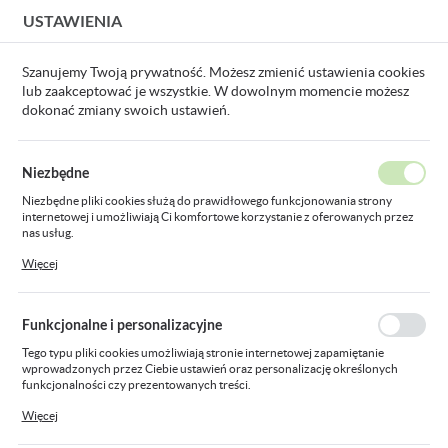
USTAWIENIA
USTAWIENIA REGIONALNE
Szanujemy Twoją prywatność. Możesz zmienić ustawienia cookies
lub zaakceptować je wszystkie. W dowolnym momencie możesz
Lokalizacja
dokonać zmiany swoich ustawień.
Polska
odukty
przewód koncentryczny 75-1 T-100 czarny pak.250mb
Język
Niezbędne
polski
przewód koncentryczny 75-1 T-
Niezbędne pliki cookies służą do prawidłowego funkcjonowania strony
internetowej i umożliwiają Ci komfortowe korzystanie z oferowanych przez
Waluta
100 czarny pak.250mb
nas usług.
Polski złoty (PLN)
Pliki cookies odpowiadają na podejmowane przez Ciebie działania w celu
Więcej
m.in. dostosowania Twoich ustawień preferencji prywatności, logowania czy
wypełniania formularzy. Dzięki plikom cookies strona, z której korzystasz,
może działać bez zakłóceń.
ZAPISZ
Funkcjonalne i personalizacyjne
Tego typu pliki cookies umożliwiają stronie internetowej zapamiętanie
wprowadzonych przez Ciebie ustawień oraz personalizację określonych
funkcjonalności czy prezentowanych treści.
Dzięki tym plikom cookies możemy zapewnić Ci większy komfort korzystania
Więcej
z funkcjonalności naszej strony poprzez dopasowanie jej do Twoich
indywidualnych preferencji. Wyrażenie zgody na funkcjonalne i