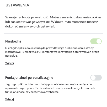
USTAWIENIA
USTAWIENIA REGIONALNE
Szanujemy Twoją prywatność. Możesz zmienić ustawienia cookies
lub zaakceptować je wszystkie. W dowolnym momencie możesz
Lokalizacja
dokonać zmiany swoich ustawień.
Polska
 główna
Produkty
przewód TLYp 2x0,5 transp.cżarówka
Język
Niezbędne
polski
przewód TLYp 2x0,5
Niezbędne pliki cookies służą do prawidłowego funkcjonowania strony
internetowej i umożliwiają Ci komfortowe korzystanie z oferowanych przez
Waluta
transp.cżarówka
nas usług.
Polski złoty (PLN)
Pliki cookies odpowiadają na podejmowane przez Ciebie działania w celu
Więcej
m.in. dostosowania Twoich ustawień preferencji prywatności, logowania czy
wypełniania formularzy. Dzięki plikom cookies strona, z której korzystasz,
może działać bez zakłóceń.
ZAPISZ
Funkcjonalne i personalizacyjne
Tego typu pliki cookies umożliwiają stronie internetowej zapamiętanie
wprowadzonych przez Ciebie ustawień oraz personalizację określonych
funkcjonalności czy prezentowanych treści.
Dzięki tym plikom cookies możemy zapewnić Ci większy komfort korzystania
Więcej
z funkcjonalności naszej strony poprzez dopasowanie jej do Twoich
indywidualnych preferencji. Wyrażenie zgody na funkcjonalne i