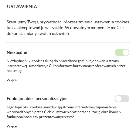
USTAWIENIA
USTAWIENIA REGIONALNE
Szanujemy Twoją prywatność. Możesz zmienić ustawienia cookies
lub zaakceptować je wszystkie. W dowolnym momencie możesz
Lokalizacja
dokonać zmiany swoich ustawień.
Polska
taśma LED 12W/M IP20 WW LS5300WW_2835-G_WB opak.5m
Język
Niezbędne
polski
taśma LED 12W/M IP20 WW
Niezbędne pliki cookies służą do prawidłowego funkcjonowania strony
internetowej i umożliwiają Ci komfortowe korzystanie z oferowanych przez
Waluta
LS5300WW_2835-G_WB
nas usług.
Polski złoty (PLN)
Pliki cookies odpowiadają na podejmowane przez Ciebie działania w celu
Więcej
opak.5m
m.in. dostosowania Twoich ustawień preferencji prywatności, logowania czy
wypełniania formularzy. Dzięki plikom cookies strona, z której korzystasz,
może działać bez zakłóceń.
ZAPISZ
Funkcjonalne i personalizacyjne
Tego typu pliki cookies umożliwiają stronie internetowej zapamiętanie
wprowadzonych przez Ciebie ustawień oraz personalizację określonych
funkcjonalności czy prezentowanych treści.
Dzięki tym plikom cookies możemy zapewnić Ci większy komfort korzystania
Więcej
z funkcjonalności naszej strony poprzez dopasowanie jej do Twoich
indywidualnych preferencji. Wyrażenie zgody na funkcjonalne i