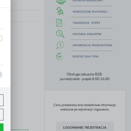
ie
,
Obsługa zakupów B2B:
poniedziałek - piątek 8:00-16:00
Ceny produktów oraz dodatkowe informacje
widoczne po rejestracji i logowaniu
LOGOWANIE / REJESTRACJA