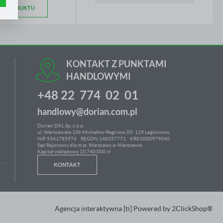
.
e
IS PRODUKTU
h
KONTAKT Z PUNKTAMI
ci
HANDLOWYMI
+48 22 774 02 01
handlowy@dorian.com.pl
Dorian DKL Sp. z o.o.
ul. Warszawska 10b Michałów-Reginów 05- 119 Legionowo
NIP 5361785976
REGON 140357771 KRS 0000979040
Sąd Rejonowy dla m.st. Warszawy w Warszawie
Kapitał zakładowy 10 740 000 zł
KONTAKT
Agencja interaktywna
[ti]
Powered by
2ClickShop®