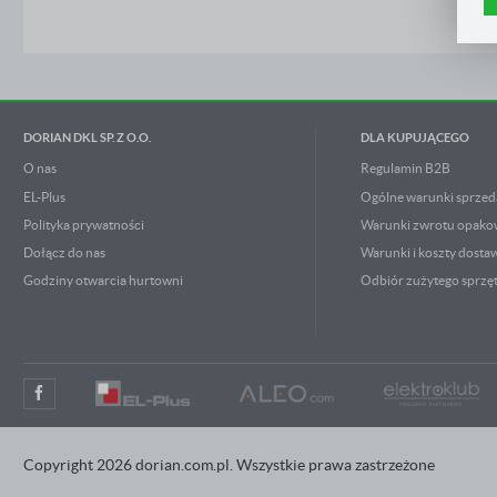
n
Z
p
R
D
n
P
W
T
DORIAN DKL SP. Z O.O.
DLA KUPUJĄCEGO
p
o
w
O nas
Regulamin B2B
EL-Plus
Ogólne warunki sprzed
Polityka prywatności
Warunki zwrotu opak
Dołącz do nas
Warunki i koszty dosta
Godziny otwarcia hurtowni
Odbiór zużytego sprzę
Copyright 2026 dorian.com.pl. Wszystkie prawa zastrzeżone