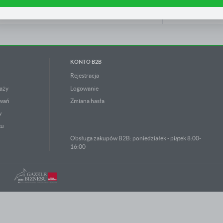
am na ocenę naszych serwisów internetowych pod względem ich popularności wśród użytkowników
gromadzone informacje są przetwarzane w formie zanonimizowanej. Wyrażenie zgody na analityczn
ZOBACZ OP
liki cookies gwarantuje dostępność wszystkich funkcjonalności.
eklamowe
zięki reklamowym plikom cookies prezentujemy Ci najciekawsze informacje i aktualności na stronac
aszych partnerów.
romocyjne pliki cookies służą do prezentowania Ci naszych komunikatów na podstawie analizy
ięcej
woich upodobań oraz Twoich zwyczajów dotyczących przeglądanej witryny internetowej. Treści
KONTO B2B
romocyjne mogą pojawić się na stronach podmiotów trzecich lub firm będących naszymi partnerami
raz innych dostawców usług. Firmy te działają w charakterze pośredników prezentujących nasze treś
 postaci wiadomości, ofert, komunikatów mediów społecznościowych.
Rejestracja
aży
Logowanie
owań
Zmiana hasła
w
tu
Obsługa zakupów B2B: poniedziałek - piątek 8:00-
16:00