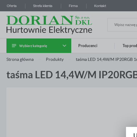
Oferta
Strefa klienta
Firma
Kontakt
Wybierz kategorię
Producenci
Top pro
Zalo
Strona główna
Produkty
taśma LED 14,4W/M IP20RGB 1m
Kategoria Instalatora
taśma LED 14,4W/M IP20RGB 
Kable i przewody
Systemy prowadzenia kabli
Aparatura modułowa i przemysłowa
Rozdzielnice i obudowy
Osprzęt instalacyjny
ZA