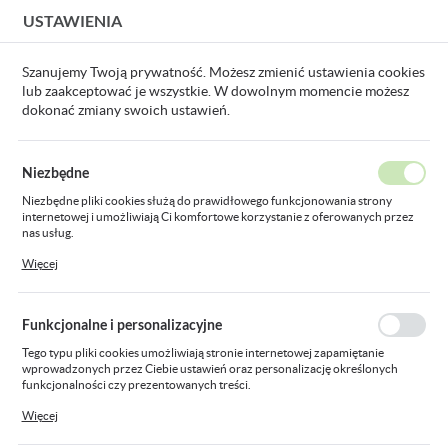
USTAWIENIA
USTAWIENIA REGIONALNE
Szanujemy Twoją prywatność. Możesz zmienić ustawienia cookies
lub zaakceptować je wszystkie. W dowolnym momencie możesz
Lokalizacja
dokonać zmiany swoich ustawień.
Polska
8W/M IP33 WW 3000K 10mm LS5300WW_5630-G_WB_EX opak.5m
Język
Niezbędne
polski
taśma LED 18W/M IP33 WW
Niezbędne pliki cookies służą do prawidłowego funkcjonowania strony
internetowej i umożliwiają Ci komfortowe korzystanie z oferowanych przez
Waluta
3000K 10mm
nas usług.
Polski złoty (PLN)
Pliki cookies odpowiadają na podejmowane przez Ciebie działania w celu
Więcej
LS5300WW_5630-G_WB_EX
m.in. dostosowania Twoich ustawień preferencji prywatności, logowania czy
wypełniania formularzy. Dzięki plikom cookies strona, z której korzystasz,
opak.5m
może działać bez zakłóceń.
ZAPISZ
Funkcjonalne i personalizacyjne
Tego typu pliki cookies umożliwiają stronie internetowej zapamiętanie
wprowadzonych przez Ciebie ustawień oraz personalizację określonych
funkcjonalności czy prezentowanych treści.
Dzięki tym plikom cookies możemy zapewnić Ci większy komfort korzystania
Więcej
z funkcjonalności naszej strony poprzez dopasowanie jej do Twoich
indywidualnych preferencji. Wyrażenie zgody na funkcjonalne i