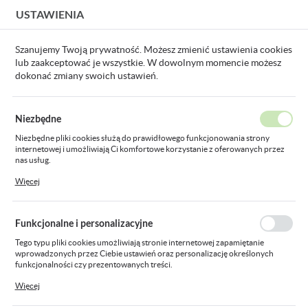
USTAWIENIA
USTAWIENIA REGIONALNE
Szanujemy Twoją prywatność. Możesz zmienić ustawienia cookies
lub zaakceptować je wszystkie. W dowolnym momencie możesz
Lokalizacja
dokonać zmiany swoich ustawień.
Polska
taśma LED 4.8W/M IP33 WW LS5300WW-G_WB_EX opak.5m
Język
Niezbędne
polski
taśma LED 4.8W/M IP33 WW
Niezbędne pliki cookies służą do prawidłowego funkcjonowania strony
internetowej i umożliwiają Ci komfortowe korzystanie z oferowanych przez
Waluta
LS5300WW-G_WB_EX opak.5m
nas usług.
Polski złoty (PLN)
Pliki cookies odpowiadają na podejmowane przez Ciebie działania w celu
Więcej
m.in. dostosowania Twoich ustawień preferencji prywatności, logowania czy
wypełniania formularzy. Dzięki plikom cookies strona, z której korzystasz,
może działać bez zakłóceń.
ZAPISZ
Funkcjonalne i personalizacyjne
Tego typu pliki cookies umożliwiają stronie internetowej zapamiętanie
wprowadzonych przez Ciebie ustawień oraz personalizację określonych
funkcjonalności czy prezentowanych treści.
Dzięki tym plikom cookies możemy zapewnić Ci większy komfort korzystania
Więcej
z funkcjonalności naszej strony poprzez dopasowanie jej do Twoich
indywidualnych preferencji. Wyrażenie zgody na funkcjonalne i