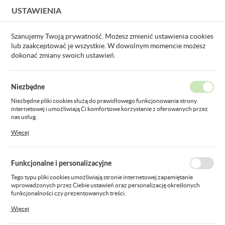
USTAWIENIA
USTAWIENIA REGIONALNE
Szanujemy Twoją prywatność. Możesz zmienić ustawienia cookies
lub zaakceptować je wszystkie. W dowolnym momencie możesz
Lokalizacja
dokonać zmiany swoich ustawień.
Polska
Produkty
uchwyt uniwer.LED do panelu PNA-KLP7652
Język
Niezbędne
polski
uchwyt uniwer.LED do panelu
Niezbędne pliki cookies służą do prawidłowego funkcjonowania strony
internetowej i umożliwiają Ci komfortowe korzystanie z oferowanych przez
Waluta
PNA-KLP7652
nas usług.
Polski złoty (PLN)
Pliki cookies odpowiadają na podejmowane przez Ciebie działania w celu
Więcej
m.in. dostosowania Twoich ustawień preferencji prywatności, logowania czy
wypełniania formularzy. Dzięki plikom cookies strona, z której korzystasz,
może działać bez zakłóceń.
ZAPISZ
Funkcjonalne i personalizacyjne
Tego typu pliki cookies umożliwiają stronie internetowej zapamiętanie
wprowadzonych przez Ciebie ustawień oraz personalizację określonych
funkcjonalności czy prezentowanych treści.
Dzięki tym plikom cookies możemy zapewnić Ci większy komfort korzystania
Więcej
z funkcjonalności naszej strony poprzez dopasowanie jej do Twoich
indywidualnych preferencji. Wyrażenie zgody na funkcjonalne i