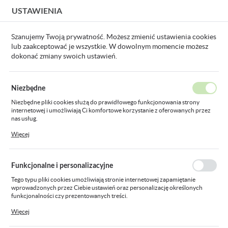
USTAWIENIA
USTAWIENIA REGIONALNE
Szanujemy Twoją prywatność. Możesz zmienić ustawienia cookies
lub zaakceptować je wszystkie. W dowolnym momencie możesz
Lokalizacja
dokonać zmiany swoich ustawień.
Polska
Strona główna
Produkty
wiertło SDS PLUS 24x450
Język
Niezbędne
polski
wiertło SDS PLUS 24x450
Niezbędne pliki cookies służą do prawidłowego funkcjonowania strony
internetowej i umożliwiają Ci komfortowe korzystanie z oferowanych przez
Waluta
nas usług.
Polski złoty (PLN)
Pliki cookies odpowiadają na podejmowane przez Ciebie działania w celu
Więcej
m.in. dostosowania Twoich ustawień preferencji prywatności, logowania czy
wypełniania formularzy. Dzięki plikom cookies strona, z której korzystasz,
może działać bez zakłóceń.
ZAPISZ
Funkcjonalne i personalizacyjne
Tego typu pliki cookies umożliwiają stronie internetowej zapamiętanie
wprowadzonych przez Ciebie ustawień oraz personalizację określonych
funkcjonalności czy prezentowanych treści.
Dzięki tym plikom cookies możemy zapewnić Ci większy komfort korzystania
Więcej
z funkcjonalności naszej strony poprzez dopasowanie jej do Twoich
indywidualnych preferencji. Wyrażenie zgody na funkcjonalne i