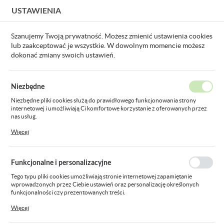
USTAWIENIA
USTAWIENIA REGIONALNE
Szanujemy Twoją prywatność. Możesz zmienić ustawienia cookies
lub zaakceptować je wszystkie. W dowolnym momencie możesz
Lokalizacja
dokonać zmiany swoich ustawień.
Polska
szczypce do zaciskania końcówek 10-120 mm2 (8-4/0 AWG), 610 mm
Język
Niezbędne
polski
Zaciskarka/szczypce do
Niezbędne pliki cookies służą do prawidłowego funkcjonowania strony
internetowej i umożliwiają Ci komfortowe korzystanie z oferowanych przez
Waluta
zaciskania końcówek 10-120
nas usług.
Polski złoty (PLN)
Pliki cookies odpowiadają na podejmowane przez Ciebie działania w celu
Więcej
mm2 (8-4/0 AWG), 610 mm
m.in. dostosowania Twoich ustawień preferencji prywatności, logowania czy
wypełniania formularzy. Dzięki plikom cookies strona, z której korzystasz,
może działać bez zakłóceń.
ZAPISZ
Funkcjonalne i personalizacyjne
Tego typu pliki cookies umożliwiają stronie internetowej zapamiętanie
wprowadzonych przez Ciebie ustawień oraz personalizację określonych
funkcjonalności czy prezentowanych treści.
Dzięki tym plikom cookies możemy zapewnić Ci większy komfort korzystania
Więcej
z funkcjonalności naszej strony poprzez dopasowanie jej do Twoich
indywidualnych preferencji. Wyrażenie zgody na funkcjonalne i