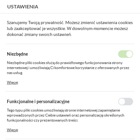
USTAWIENIA
USTAWIENIA REGIONALNE
Szanujemy Twoją prywatność. Możesz zmienić ustawienia cookies
lub zaakceptować je wszystkie. W dowolnym momencie możesz
Lokalizacja
dokonać zmiany swoich ustawień.
Polska
Produkty
złączka prosta sztywna ZPSO odgromowa 26/20
Język
Niezbędne
polski
złączka prosta sztywna ZPSO
Niezbędne pliki cookies służą do prawidłowego funkcjonowania strony
internetowej i umożliwiają Ci komfortowe korzystanie z oferowanych przez
Waluta
odgromowa 26/20
nas usług.
Polski złoty (PLN)
Pliki cookies odpowiadają na podejmowane przez Ciebie działania w celu
Więcej
m.in. dostosowania Twoich ustawień preferencji prywatności, logowania czy
wypełniania formularzy. Dzięki plikom cookies strona, z której korzystasz,
może działać bez zakłóceń.
ZAPISZ
Funkcjonalne i personalizacyjne
Tego typu pliki cookies umożliwiają stronie internetowej zapamiętanie
wprowadzonych przez Ciebie ustawień oraz personalizację określonych
funkcjonalności czy prezentowanych treści.
Dzięki tym plikom cookies możemy zapewnić Ci większy komfort korzystania
Więcej
z funkcjonalności naszej strony poprzez dopasowanie jej do Twoich
indywidualnych preferencji. Wyrażenie zgody na funkcjonalne i