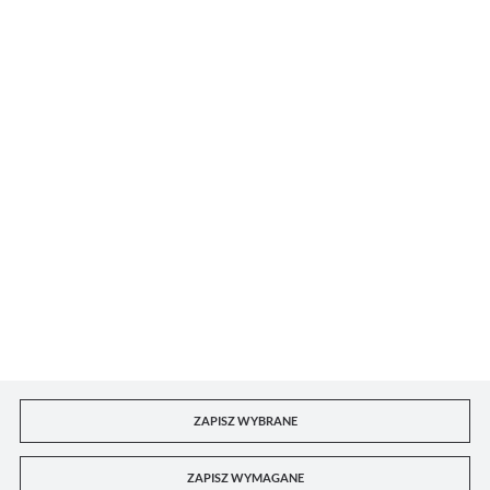
DORIAN DKL sp. z o.o.
Dla kupującego
Konto B2B
Kontakt z punktami handlowymi
ZAPISZ WYBRANE
ZAPISZ WYMAGANE