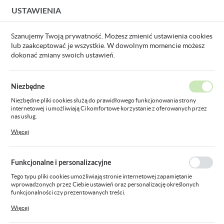
USTAWIENIA
USTAWIENIA REGIONALNE
Szanujemy Twoją prywatność. Możesz zmienić ustawienia cookies
lub zaakceptować je wszystkie. W dowolnym momencie możesz
Lokalizacja
dokonać zmiany swoich ustawień.
Polska
Strona główna
Promocje
Język
Niezbędne
polski
Poprzedni
Następny
Niezbędne pliki cookies służą do prawidłowego funkcjonowania strony
internetowej i umożliwiają Ci komfortowe korzystanie z oferowanych przez
Waluta
nas usług.
oprawa hermetyczna LED
Polski złoty (PLN)
Pliki cookies odpowiadają na podejmowane przez Ciebie działania w celu
Więcej
m.in. dostosowania Twoich ustawień preferencji prywatności, logowania czy
DAMP PROOF ECO 3TH
wypełniania formularzy. Dzięki plikom cookies strona, z której korzystasz,
może działać bez zakłóceń.
ZAPISZ
1500mm 41W 7020lm 4000K
Funkcjonalne i personalizacyjne
840 IP65 5 LAT GWARANCJI
Tego typu pliki cookies umożliwiają stronie internetowej zapamiętanie
wprowadzonych przez Ciebie ustawień oraz personalizację określonych
funkcjonalności czy prezentowanych treści.
Dzięki tym plikom cookies możemy zapewnić Ci większy komfort korzystania
Więcej
z funkcjonalności naszej strony poprzez dopasowanie jej do Twoich
indywidualnych preferencji. Wyrażenie zgody na funkcjonalne i
NOWOŚĆ