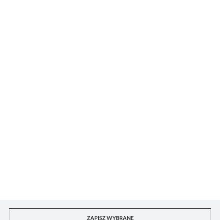
PLIKI DO POBRANIA
DORIAN DKL sp. z o.o.
Dla kupującego
Konto B2B
Kontakt z punktami handlowymi
ZAPISZ WYBRANE