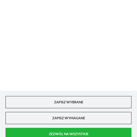
Dla kupującego
Konto B2B
Kontakt z punktami handlowymi
ZAPISZ WYBRANE
ZAPISZ WYMAGANE
Copyright 2026 dorian.com.pl. Wszystkie prawa zastrzeżone
0
ZEZWÓL NA WSZYSTKIE
Agencja interaktywna
[ti]
Powered by
2ClickShop®