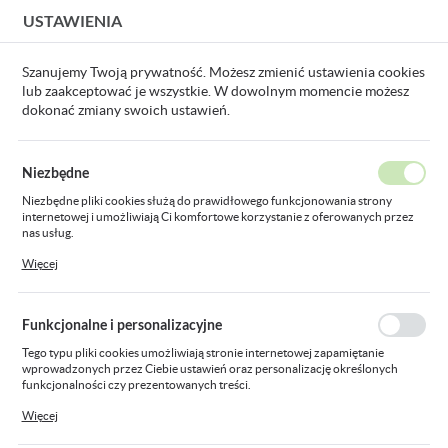
USTAWIENIA
USTAWIENIA REGIONALNE
Szanujemy Twoją prywatność. Możesz zmienić ustawienia cookies
lub zaakceptować je wszystkie. W dowolnym momencie możesz
Lokalizacja
dokonać zmiany swoich ustawień.
Polska
Przewody sygnalizacyjne i sterownicze w wykonaniu standardowym
Język
Niezbędne
polski
Poprzedni
Następny
Niezbędne pliki cookies służą do prawidłowego funkcjonowania strony
internetowej i umożliwiają Ci komfortowe korzystanie z oferowanych przez
Waluta
nas usług.
przewód sterowniczy BIT 500
Polski złoty (PLN)
Pliki cookies odpowiadają na podejmowane przez Ciebie działania w celu
Więcej
m.in. dostosowania Twoich ustawień preferencji prywatności, logowania czy
4x0,75 300/500V żyły
wypełniania formularzy. Dzięki plikom cookies strona, z której korzystasz,
może działać bez zakłóceń.
ZAPISZ
numerowane
Funkcjonalne i personalizacyjne
Tego typu pliki cookies umożliwiają stronie internetowej zapamiętanie
wprowadzonych przez Ciebie ustawień oraz personalizację określonych
funkcjonalności czy prezentowanych treści.
Dzięki tym plikom cookies możemy zapewnić Ci większy komfort korzystania
Więcej
z funkcjonalności naszej strony poprzez dopasowanie jej do Twoich
indywidualnych preferencji. Wyrażenie zgody na funkcjonalne i